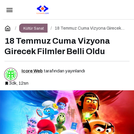
Bu Hafta Vizyona Girecek Filmler Belli Oldu:
Sinema Keyfi Paribu Cineverse’te Başlıyor!
Paylaş
Yorum Yap
18 Temmuz Cuma Vizyona Girecek
Kültür Sanat
Filmler Belli Oldu
18 Temmuz Cuma Vizyona
Girecek Filmler Belli Oldu
Icore Web
tarafından yayınlandı
3dk, 12sn