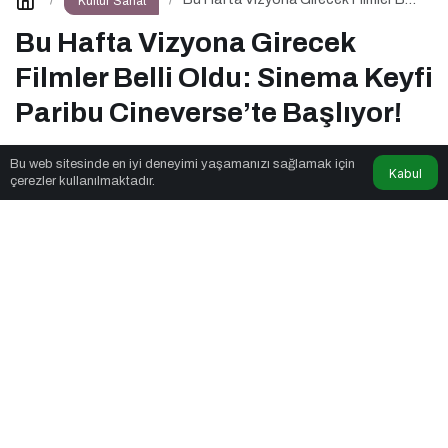
Kültür Sanat
Oldu: Sinema Keyfi Paribu
Cineverse’te Başlıyor!
Bu Hafta Vizyona Girecek
Filmler Belli Oldu: Sinema Keyfi
Paribu Cineverse’te Başlıyor!
Bu web sitesinde en iyi deneyimi yaşamanızı sağlamak için
Kabul
Icore Web
tarafından yayınlandı
çerezler kullanılmaktadır.
3dk, 31sn