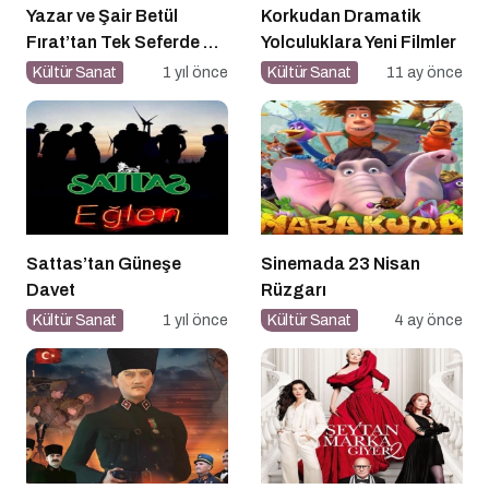
Yazar ve Şair Betül
Korkudan Dramatik
Fırat’tan Tek Seferde 7
Yolculuklara Yeni Filmler
Kitap Müjdesi
Kültür Sanat
1 yıl önce
Kültür Sanat
11 ay önce
Sattas’tan Güneşe
Sinemada 23 Nisan
Davet
Rüzgarı
Kültür Sanat
1 yıl önce
Kültür Sanat
4 ay önce