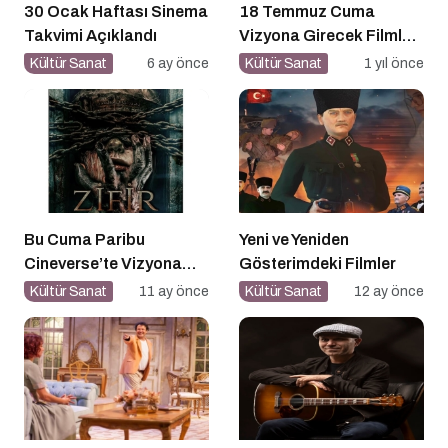
30 Ocak Haftası Sinema
18 Temmuz Cuma
Takvimi Açıklandı
Vizyona Girecek Filmler
Belli Oldu
Kültür Sanat
6 ay önce
Kültür Sanat
1 yıl önce
Bu Cuma Paribu
Yeni ve Yeniden
Cineverse’te Vizyona
Gösterimdeki Filmler
Girecek Filmler
Kültür Sanat
11 ay önce
Kültür Sanat
12 ay önce