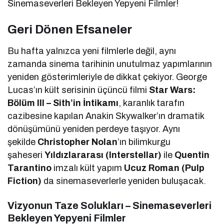
Sinemaseverleri Bekleyen Yepyeni Filmler!
Geri Dönen Efsaneler
Bu hafta yalnızca yeni filmlerle değil, aynı
zamanda sinema tarihinin unutulmaz yapımlarının
yeniden gösterimleriyle de dikkat çekiyor. George
Lucas’ın kült serisinin üçüncü filmi
Star Wars:
Bölüm III – Sith’in İntikamı
, karanlık tarafın
cazibesine kapılan Anakin Skywalker’ın dramatik
dönüşümünü yeniden perdeye taşıyor. Aynı
şekilde
Christopher Nolan
’ın bilimkurgu
şaheseri
Yıldızlararası (Interstellar)
ile
Quentin
Tarantino
imzalı kült yapım
Ucuz Roman (Pulp
Fiction)
da sinemaseverlerle yeniden buluşacak.
Vizyonun Taze Solukları – Sinemaseverleri
Bekleyen Yepyeni Filmler