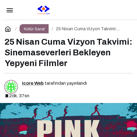
Bu Cuma Vizyonda Başlayacak Filmler
Açıklandı
Paylaş
Yorum Yap
25 Nisan Cuma Vizyon Takvimi:
Kültür Sanat
Sinemaseverleri Bekleyen Yepyeni
Filmler
25 Nisan Cuma Vizyon Takvimi:
Sinemaseverleri Bekleyen
Yepyeni Filmler
Icore Web
tarafından yayınlandı
2dk, 37sn