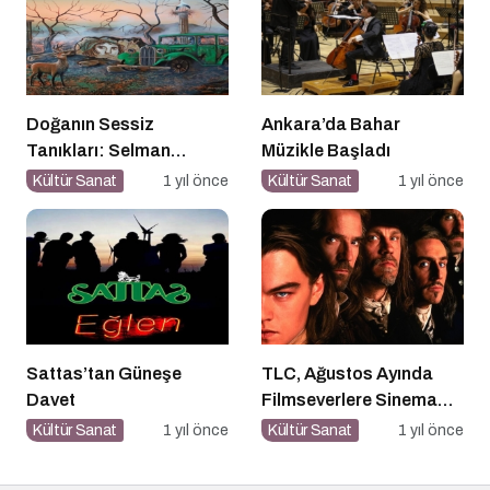
Doğanın Sessiz
Ankara’da Bahar
Tanıkları: Selman
Müzikle Başladı
Uzun’un Sanat Yolculuğu
Kültür Sanat
1 yıl önce
Kültür Sanat
1 yıl önce
Sattas’tan Güneşe
TLC, Ağustos Ayında
Davet
Filmseverlere Sinema
Dolu Akşamlar Sunuyor
Kültür Sanat
1 yıl önce
Kültür Sanat
1 yıl önce