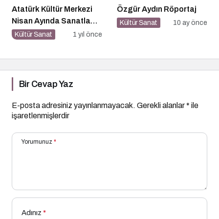
Atatürk Kültür Merkezi
Özgür Aydın Röportaj
Nisan Ayında Sanatla
Kültür Sanat
10 ay önce
Dolup Taşıyor
Kültür Sanat
1 yıl önce
Bir Cevap Yaz
E-posta adresiniz yayınlanmayacak.
Gerekli alanlar
*
ile
işaretlenmişlerdir
Yorumunuz
*
Adınız
*