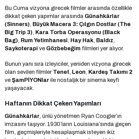
Bu Cuma vizyona girecek filmler arasında özellikle
dikkat çeken yapımlar arasında
Günahkârlar
(Sinners)
,
Büyük Macera 3: Çılgın Dostlar (The
Big Trip 3)
,
Kara Torba Operasyonu (Black
Bag)
,
Rum Yetimhanesi
,
Hay Hak
,
Baldız
,
Saykoterapi
ve
Gözbebeğim
filmleri yer alıyor.
Bunun yanı sıra izleyiciler, yeniden vizyona girecek
olan sevilen filmler
Tenet
,
Leon
,
Kardeş Takımı 2
ve
ŞamPİYONlar
ile nostaljik bir sinema keyfi
yaşayacak.
Haftanın Dikkat Çeken Yapımları
Günahkârlar
, ünlü yönetmen Ryan Coogler’ın
imzasını taşıyor. 1930’ların Louisiana’sında geçen
film, geçmişleriyle hesaplaşmak isteyen ikiz