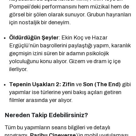
Pompeii’deki performansını hem müzikal hem de
görsel bir şölen olarak sunuyor. Grubun hayranları
için nostaljik bir deneyim.
Öldürdüğün Şeyler
: Ekin Koç ve Hazar
Ergüçlü’nün başrollerini paylaştığı yapım, karanlık
geçmişin izini süren bir adamın psikolojik
yolculuğunu konu alıyor. Gizem ve dram iç içe
ilerliyor.
Tepenin Uşakları 2: Zifin
ve
Son (The End)
gibi
yapımlar ise türlerine yeni bakış açıları getiren
filmler arasında yer alıyor.
Nereden Takip Edebilirsiniz?
Tüm bu yapımların seans bilgileri ve detaylı
programı,
Paribu Cineverse
’ün mobil uygulaması