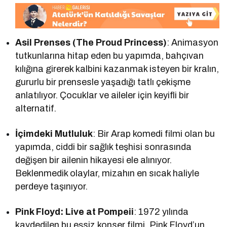
Asil Prenses (The Proud Princess)
: Animasyon
tutkunlarına hitap eden bu yapımda, bahçıvan
kılığına girerek kalbini kazanmak isteyen bir kralın,
gururlu bir prensesle yaşadığı tatlı çekişme
anlatılıyor. Çocuklar ve aileler için keyifli bir
alternatif.
İçimdeki Mutluluk
: Bir Arap komedi filmi olan bu
yapımda, ciddi bir sağlık teşhisi sonrasında
değişen bir ailenin hikayesi ele alınıyor.
Beklenmedik olaylar, mizahın en sıcak haliyle
perdeye taşınıyor.
Pink Floyd: Live at Pompeii
: 1972 yılında
kaydedilen bu eşsiz konser filmi, Pink Floyd’un