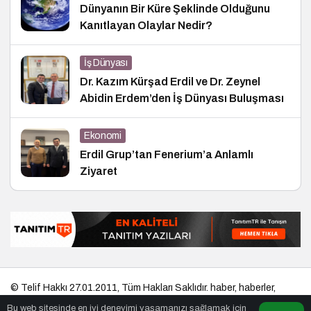
Dünyanın Bir Küre Şeklinde Olduğunu
Kanıtlayan Olaylar Nedir?
İş Dünyası
Dr. Kazım Kürşad Erdil ve Dr. Zeynel
Abidin Erdem’den İş Dünyası Buluşması
Ekonomi
Erdil Grup’tan Fenerium’a Anlamlı
Ziyaret
© Telif Hakkı 27.01.2011, Tüm Hakları Saklıdır.
haber
,
haberler
,
gezilecek yerler
,
en iyiler listesi
,
bihaber
,
startup
,
sağlıklı
,
eshaber
,
Bu web sitesinde en iyi deneyimi yaşamanızı sağlamak için