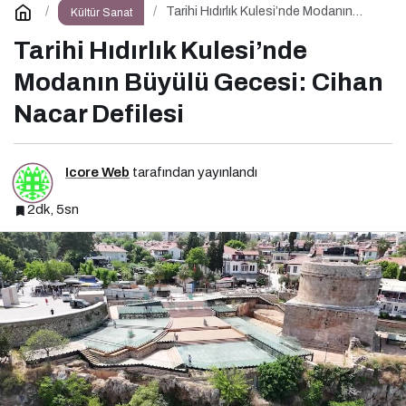
Tarihi Hıdırlık Kulesi’nde Modanın
Kültür Sanat
Büyülü Gecesi: Cihan Nacar Defilesi
Tarihi Hıdırlık Kulesi’nde
Modanın Büyülü Gecesi: Cihan
Nacar Defilesi
Icore Web
tarafından yayınlandı
2dk, 5sn