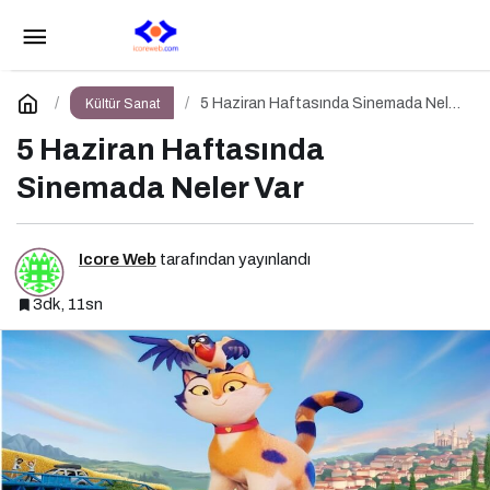
Tarihi Hıdırlık Kulesi’nde Modanın Büyülü
Gecesi: Cihan Nacar Defilesi
Paylaş
Yorum Yap
5 Haziran Haftasında Sinemada Neler
Kültür Sanat
Var
5 Haziran Haftasında
Sinemada Neler Var
Icore Web
tarafından yayınlandı
3dk, 11sn