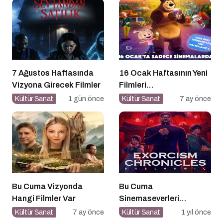
7 Ağustos Haftasında
16 Ocak Haftasının Yeni
Vizyona Girecek Filmler
Filmleri
Sinemaseverlerle
Kültür Sanat
1 gün önce
Kültür Sanat
7 ay önce
Buluşuyor
Bu Cuma Vizyonda
Bu Cuma
Hangi Filmler Var
Sinemaseverleri
Bekleyen Yepyeni Filmler!
Kültür Sanat
7 ay önce
Kültür Sanat
1 yıl önce