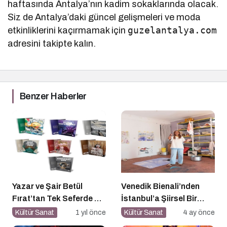
haftasında Antalya’nın kadim sokaklarında olacak.
Siz de Antalya’daki güncel gelişmeleri ve moda
guzelantalya.com
etkinliklerini kaçırmamak için
adresini takipte kalın.
Benzer Haberler
Yazar ve Şair Betül
Venedik Bienali’nden
Fırat’tan Tek Seferde 7
İstanbul’a Şiirsel Bir
Kitap Müjdesi
Geçiş
Kültür Sanat
1 yıl önce
Kültür Sanat
4 ay önce