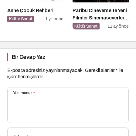
Anne Çocuk Rehberi
Paribu Cineverse’te Yeni
Filmler Sinemaseverlerle
Kültür Sanat
1 yıl önce
Buluşuyor
Kültür Sanat
11 ay önce
Bir Cevap Yaz
E-posta adresiniz yayınlanmayacak.
Gerekli alanlar
*
ile
işaretlenmişlerdir
Yorumunuz
*