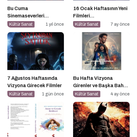
Bu Cuma
16 Ocak Haftasının Yeni
Sinemaseverleri
Filmleri
Bekleyen Yepyeni Filmler!
Sinemaseverlerle
Kültür Sanat
1 yıl önce
Kültür Sanat
7 ay önce
Buluşuyor
7 Ağustos Haftasında
Bu Hafta Vizyona
Vizyona Girecek Filmler
Girenler ve Başka Bahar
Festivali!
Kültür Sanat
1 gün önce
Kültür Sanat
4 ay önce