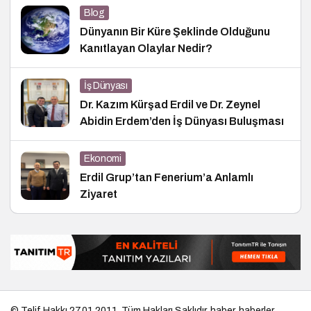
Blog
Dünyanın Bir Küre Şeklinde Olduğunu
Kanıtlayan Olaylar Nedir?
İş Dünyası
Dr. Kazım Kürşad Erdil ve Dr. Zeynel
Abidin Erdem’den İş Dünyası Buluşması
Ekonomi
Erdil Grup’tan Fenerium’a Anlamlı
Ziyaret
© Telif Hakkı 27.01.2011, Tüm Hakları Saklıdır.
haber
,
haberler
,