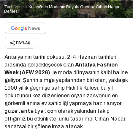
Tarihi Hıdırlık Kulesi'nde Modanın Büyülü Gecesi: Cihan Nacar
Defilesi
PAYLAŞ
Antalya’nın tarihi dokusu, 2-4 Haziran tarihleri
arasında gerçekleşecek olan
Antalya Fashion
Week (AFW 2026)
ile moda dünyasının kalbi haline
geliyor. Şehrin simge yapılarından biri olan, yaklaşık
1900 yıllık geçmişe sahip Hıdırlık Kulesi, bu yıl
dokuzuncu kez düzenlenen organizasyonun en
görkemli anına ev sahipliği yapmaya hazırlanıyor.
guzelantalya.com
olarak yakından takip
ettiğimiz bu etkinlikte, ünlü tasarımcı Cihan Nacar,
sanatsal bir şölene imza atacak.