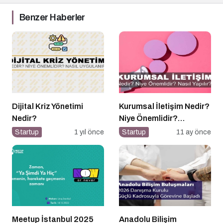
Benzer Haberler
Dijital Kriz Yönetimi
Kurumsal İletişim Nedir?
Nedir?
Niye Önemlidir?
Kurumsal İletişim Nasıl
Startup
1 yıl önce
Startup
11 ay önce
Yapılır?
Meetup İstanbul 2025
Anadolu Bilişim