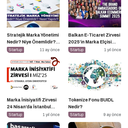
Stratejik Marka Yönetimi
Balkan E-Ticaret Zirvesi
Nedir? Niye Önemlidir?
2025’in Marka Elçisi
Stratejik Marka Yönetimi
Belli Oldu
Startup
11 ay önce
Startup
1 yıl önce
Nasıl Yapılır?
Marka İnisiyatifi Zirvesi
Tokenize Fonu BUIDL
24 Nisan’da İstanbul
Nedir?
Aydın Üniversitesi’nde!
Startup
1 yıl önce
Startup
9 ay önce