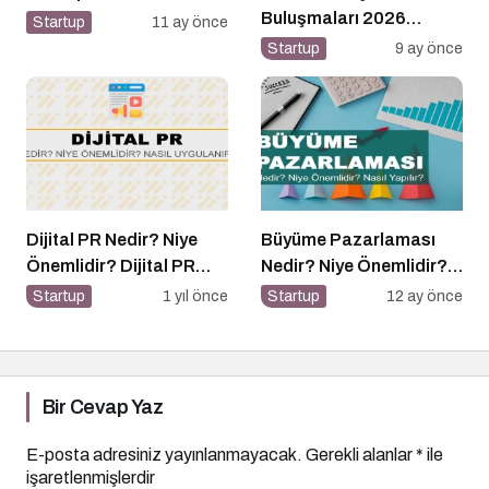
Buluşmaları 2026
Startup
11 ay önce
Danışma Kurulu Güçlü
Startup
9 ay önce
Kadrosuyla Görevine
Başladı
Dijital PR Nedir? Niye
Büyüme Pazarlaması
Önemlidir? Dijital PR
Nedir? Niye Önemlidir?
Nasıl Uygulanır?
Growht Marketıng Nasıl
Startup
1 yıl önce
Startup
12 ay önce
Yapılır?
Bir Cevap Yaz
E-posta adresiniz yayınlanmayacak.
Gerekli alanlar
*
ile
işaretlenmişlerdir