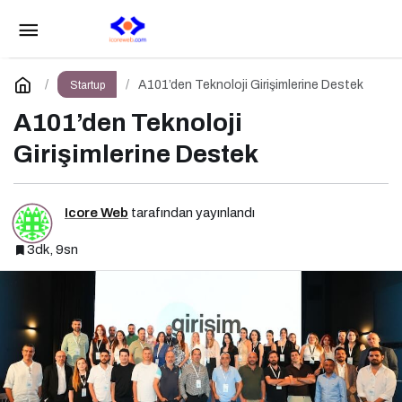
Startup World Cup Türkiye 2025 İçin Geri
Sayım!
Paylaş
Yorum Yap
A101’den Teknoloji Girişimlerine Destek
Startup
A101’den Teknoloji
Girişimlerine Destek
Icore Web
tarafından yayınlandı
3dk, 9sn