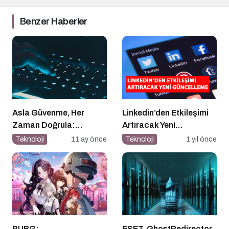
Benzer Haberler
Asla Güvenme, Her
Linkedin’den Etkileşimi
Zaman Doğrula:
Artıracak Yeni
Şirketler İçin Parola
Güncelleme
Teknoloji
11 ay önce
Teknoloji
1 yıl önce
Güvenliği Alarmı
PUBG:
ESET, GhostRedirector