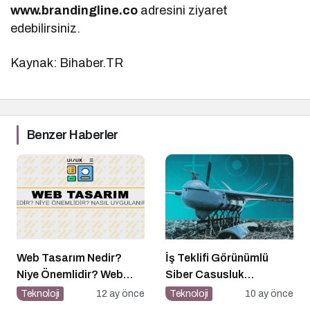
www.brandingline.co
adresini ziyaret
edebilirsiniz.
Kaynak: Bihaber.TR
Benzer Haberler
Web Tasarım Nedir?
İş Teklifi Görünümlü
Niye Önemlidir? Web
Siber Casusluk
Tasarım Nasıl Yapılır?
Operasyonu
Teknoloji
12 ay önce
Teknoloji
10 ay önce