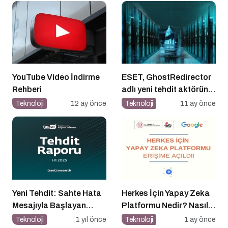
YouTube Video İndirme
ESET, GhostRedirector
Rehberi
adlı yeni tehdit aktörünü
keşfetti
Teknoloji
12 ay önce
Teknoloji
11 ay önce
Yeni Tehdit: Sahte Hata
Herkes İçin Yapay Zeka
Mesajıyla Başlayan
Platformu Nedir? Nasıl
Siber Saldırılar
Kullanılır?
Teknoloji
1 yıl önce
Teknoloji
1 ay önce