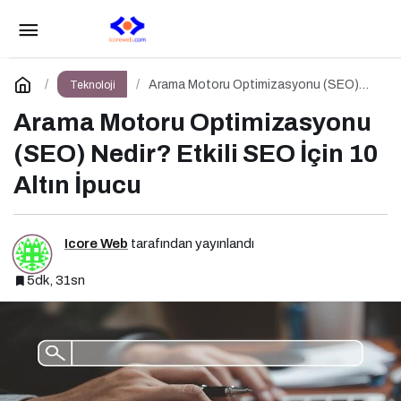
Sosyal Medya Yönetimi Nedir? Etkili Sosyal
Medya Yönetimi İçin 10 Altın İpucu
Paylaş
Yorum Yap
Arama Motoru Optimizasyonu (SEO)
Teknoloji
Nedir? Etkili SEO İçin 10 Altın İpucu
Arama Motoru Optimizasyonu
(SEO) Nedir? Etkili SEO İçin 10
Altın İpucu
Icore Web
tarafından yayınlandı
5dk, 31sn