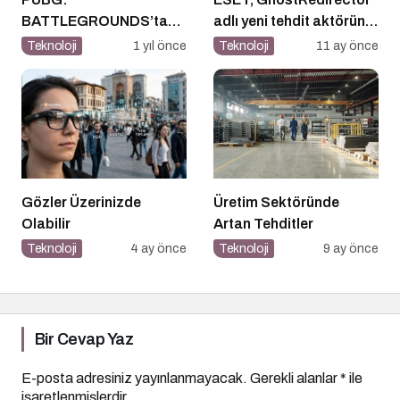
BATTLEGROUNDS’tan
adlı yeni tehdit aktörünü
1 Nisan Şakası
keşfetti
Teknoloji
1 yıl önce
Teknoloji
11 ay önce
Gözler Üzerinizde
Üretim Sektöründe
Olabilir
Artan Tehditler
Teknoloji
4 ay önce
Teknoloji
9 ay önce
Bir Cevap Yaz
E-posta adresiniz yayınlanmayacak.
Gerekli alanlar
*
ile
işaretlenmişlerdir