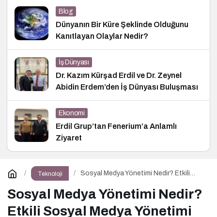
Blog
Dünyanın Bir Küre Şeklinde Olduğunu
Kanıtlayan Olaylar Nedir?
İş Dünyası
Dr. Kazım Kürşad Erdil ve Dr. Zeynel
Abidin Erdem’den İş Dünyası Buluşması
Ekonomi
Erdil Grup’tan Fenerium’a Anlamlı
Ziyaret
Sosyal Medya Yönetimi Nedir? Etkili
Teknoloji
Sosyal Medya Yönetimi İçin 10 Altın
İpucu
Sosyal Medya Yönetimi Nedir?
Etkili Sosyal Medya Yönetimi