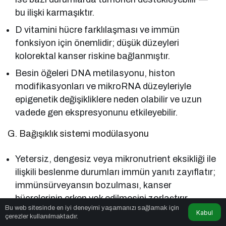
bu ilişki karmaşıktır.
D vitamini hücre farklılaşması ve immün
fonksiyon için önemlidir; düşük düzeyleri
kolorektal kanser riskine bağlanmıştır.
Besin öğeleri DNA metilasyonu, histon
modifikasyonları ve mikroRNA düzeyleriyle
epigenetik değişikliklere neden olabilir ve uzun
vadede gen ekspresyonunu etkileyebilir.
G. Bağışıklık sistemi modülasyonu
Yetersiz, dengesiz veya mikronutrient eksikliği ile
ilişkili beslenme durumları immün yanıtı zayıflatır;
immünsürveyansın bozulması, kanser
hücrelerinin erken yok edilmesini zorlaştırır.
Bu web sitesinde en iyi deneyimi yaşamanızı sağlamak için
Kabul
çerezler kullanılmaktadır.
Kanser Türleri (GI)