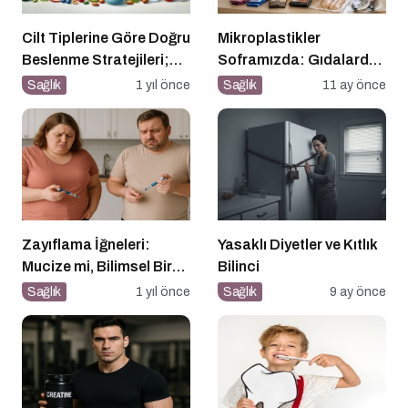
Cilt Tiplerine Göre Doğru
Mikroplastikler
Beslenme Stratejileri;
Soframızda: Gıdalardan
Genç ve Parlak Cilt İçin
Bedenimize Nasıl
Sağlık
1 yıl önce
Sağlık
11 ay önce
Doğru Besinler
Geçiyor?
Zayıflama İğneleri:
Yasaklı Diyetler ve Kıtlık
Mucize mi, Bilimsel Bir
Bilinci
Araç mı?
Sağlık
1 yıl önce
Sağlık
9 ay önce