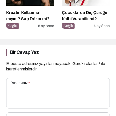
Kreatin Kullanmalı
Çocuklarda Diş Çürüğü
mıyım? Saç Döker mi?
Kalbi Vurabilir mi?
Ne Zaman Alınmalı?
Sağlık
8 ay önce
Sağlık
4 ay önce
Bir Cevap Yaz
E-posta adresiniz yayınlanmayacak.
Gerekli alanlar
*
ile
işaretlenmişlerdir
Yorumunuz
*