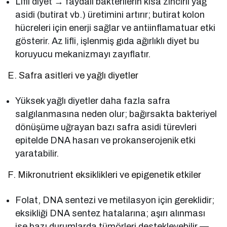
Lifli diyet → faydalı bakterilerin kısa zincirli yağ
asidi (butirat vb.) üretimini artırır; butirat kolon
hücreleri için enerji sağlar ve antiinflamatuar etki
gösterir. Az lifli, işlenmiş gıda ağırlıklı diyet bu
koruyucu mekanizmayı zayıflatır.
E. Safra asitleri ve yağlı diyetler
Yüksek yağlı diyetler daha fazla safra
salgılanmasına neden olur; bağırsakta bakteriyel
dönüşüme uğrayan bazı safra asidi türevleri
epitelde DNA hasarı ve prokanserojenik etki
yaratabilir.
F. Mikronutrient eksiklikleri ve epigenetik etkiler
Folat, DNA sentezi ve metilasyon için gereklidir;
eksikliği DNA sentez hatalarına; aşırı alınması
ise bazı durumlarda tümörleri destekleyebilir —