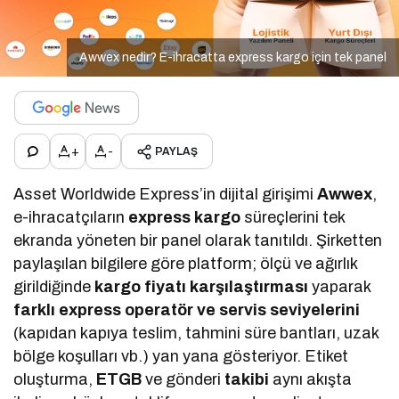
Awwex nedir? E-ihracatta express kargo için tek panel
+
-
PAYLAŞ
Asset Worldwide Express’in dijital girişimi
Awwex
,
e-ihracatçıların
express kargo
süreçlerini tek
ekranda yöneten bir panel olarak tanıtıldı. Şirketten
paylaşılan bilgilere göre platform; ölçü ve ağırlık
girildiğinde
kargo fiyatı karşılaştırması
yaparak
farklı express operatör ve servis seviyelerini
(kapıdan kapıya teslim, tahmini süre bantları, uzak
bölge koşulları vb.) yan yana gösteriyor. Etiket
oluşturma,
ETGB
ve gönderi
takibi
aynı akışta