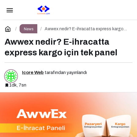
Silifke Yaşar Nakliyat ile Zahmetsiz Taşınma
Deneyimi
Paylaş
Yorum Yap
Awwex nedir? E-ihracatta express kargo
News
için tek panel
Awwex nedir? E-ihracatta
express kargo için tek panel
Icore Web
tarafından yayınlandı
1dk, 7sn