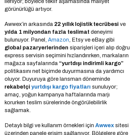
ilerliyor; böylece teklif aşamasında maliyet
görünürlüğü artıyor.
Awwex’in arkasında
22 yıllık lojistik tecrübesi
ve
yılda 1 milyondan fazla teslimat
deneyimi
bulunuyor. Panel,
Amazon
, Etsy ve eBay gibi
global pazaryerlerinden
siparişleri içeri alıp doğru
express servisin seçimini hızlandırırken, markaların
mağaza sayfalarında
“yurtdışı indirimli kargo”
politikasını net biçimde duyurmasına da yardımcı
oluyor. Duyuruya göre lansman döneminde
rekabetçi
yurtdışı kargo fiyatları
sunuluyor;
amaç, yoğun kampanya haftalarında marjı
korurken teslim sürelerinde öngörülebilirlik
sağlamak.
Detaylı bilgi ve kullanım örnekleri için
Awwex
sitesi
üzerinden panele erişim sağlanıyor. Bölgelere göre