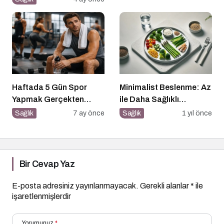
Haftada 5 Gün Spor
Minimalist Beslenme: Az
Yapmak Gerçekten
ile Daha Sağlıklı
Sağlıklı mı?
Yaşamak
Sağlık
7 ay önce
Sağlık
1 yıl önce
Bir Cevap Yaz
E-posta adresiniz yayınlanmayacak.
Gerekli alanlar
*
ile
işaretlenmişlerdir
Yorumunuz
*