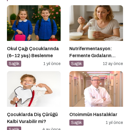
Okul Çağı Çocuklarında
Nutrifermentasyon:
(6–12 yaş) Beslenme
Fermente Gıdaların
Beslenmedeki Yeri ve
Sağlık
1 yıl önce
Sağlık
12 ay önce
Bilimsel Gerçekler
Çocuklarda Diş Çürüğü
Otoimmün Hastalıklar
Kalbi Vurabilir mi?
Sağlık
1 yıl önce
Sağlık
4 ay önce