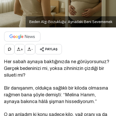
Beden Algı Bozukluğu: Aynadaki Beni Sevememek
+
-
PAYLAŞ
Her sabah aynaya baktığınızda ne görüyorsunuz?
Gerçek bedeninizi mi, yoksa zihninizin çizdiği bir
silueti mi?
Bir danışanım, oldukça sağlıklı bir kiloda olmasına
rağmen bana şöyle demişti: “Melina Hanım,
aynaya bakınca hâlâ şişman hissediyorum.”
O an anladım ki konu sadece kilo, yağ oranı ya da