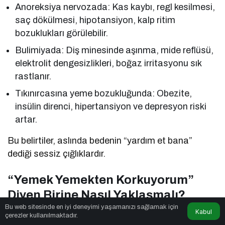
Anoreksiya nervozada: Kas kaybı, regl kesilmesi,
saç dökülmesi, hipotansiyon, kalp ritim
bozuklukları görülebilir.
Bulimiyada: Diş minesinde aşınma, mide reflüsü,
elektrolit dengesizlikleri, boğaz irritasyonu sık
rastlanır.
Tıkınırcasına yeme bozukluğunda: Obezite,
insülin direnci, hipertansiyon ve depresyon riski
artar.
Bu belirtiler, aslında bedenin “yardım et bana”
dediği sessiz çığlıklardır.
“Yemek Yemekten Korkuyorum”
Diyen Birine Nasıl Yaklaşmalı?
Bu web sitesinde en iyi deneyimi yaşamanızı sağlamak için
Kabul
Bir yakınınız “yemek yemekten korkuyorum”
çerezler kullanılmaktadır.