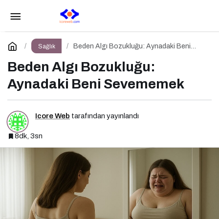
Yeme Bozuklukları
Paylaş
Yorum Yap
Beden Algı Bozukluğu: Aynadaki Beni
Sağlık
Sevememek
Beden Algı Bozukluğu:
Aynadaki Beni Sevememek
Icore Web
tarafından yayınlandı
8dk, 3sn