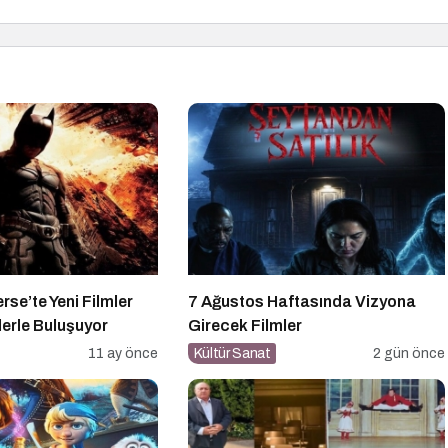
rse’te Yeni Filmler
7 Ağustos Haftasında Vizyona
erle Buluşuyor
Girecek Filmler
11 ay önce
Kültür Sanat
2 gün önce