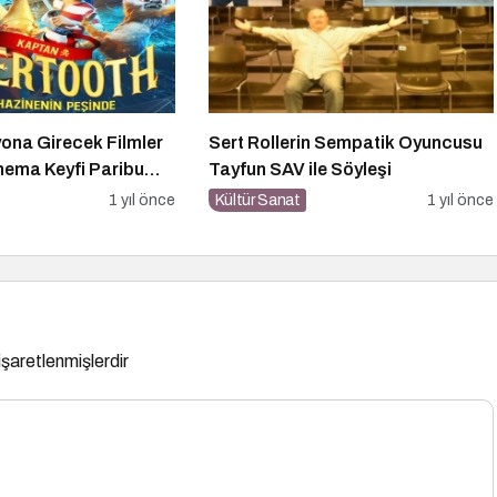
yona Girecek Filmler
Sert Rollerin Sempatik Oyuncusu
inema Keyfi Paribu
Tayfun SAV ile Söyleşi
Başlıyor!
1 yıl önce
Kültür Sanat
1 yıl önce
 işaretlenmişlerdir