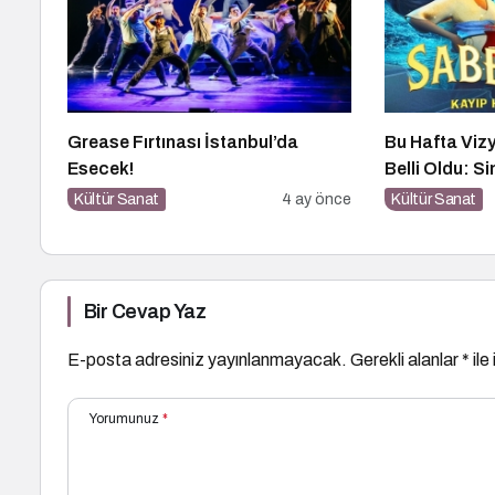
Grease Fırtınası İstanbul’da
Bu Hafta Viz
Esecek!
Belli Oldu: S
Cineverse’te 
Kültür Sanat
4 ay önce
Kültür Sanat
Bir Cevap Yaz
E-posta adresiniz yayınlanmayacak.
Gerekli alanlar
*
ile
Yorumunuz
*