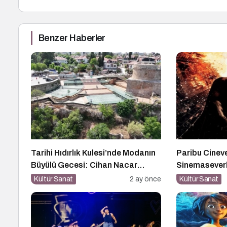
Benzer Haberler
Tarihi Hıdırlık Kulesi’nde Modanın
Paribu Cineve
Büyülü Gecesi: Cihan Nacar
Sinemaseverl
Defilesi
Kültür Sanat
2 ay önce
Kültür Sanat