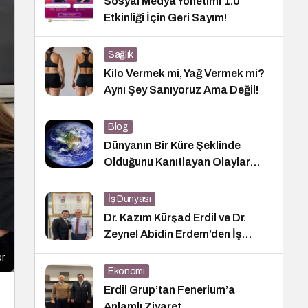
Sosyal Medya Yönetimi 1.0
Etkinliği İçin Geri Sayım!
Sağlık
Kilo Vermek mi, Yağ Vermek mi?
Aynı Şey Sanıyoruz Ama Değil!
Blog
Dünyanın Bir Küre Şeklinde
Olduğunu Kanıtlayan Olaylar
Nedir?
İş Dünyası
Dr. Kazım Kürşad Erdil ve Dr.
Zeynel Abidin Erdem’den İş
Dünyası Buluşması
or
Ekonomi
Erdil Grup’tan Fenerium’a
Anlamlı Ziyaret