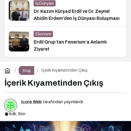
İş Dünyası
Dr. Kazım Kürşad Erdil ve Dr. Zeynel
Abidin Erdem’den İş Dünyası Buluşması
Ekonomi
Erdil Grup’tan Fenerium’a Anlamlı
Ziyaret
İçerik Kıyametinden Çıkış
Blog
İçerik Kıyametinden Çıkış
Icore Web
tarafından yayınlandı
6dk, 8sn