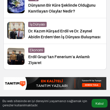
Dünyanın Bir Küre Şeklinde Olduğunu
Kanıtlayan Olaylar Nedir?
İş Dünyası
Dr. Kazım Kürşad Erdil ve Dr. Zeynel
Abidin Erdem’den İş Dünyası Buluşması
Ekonomi
Erdil Grup’tan Fenerium’a Anlamlı
Ziyaret
Bu web sitesinde en iyi deneyimi yaşamanızı sağlamak için
Kabul
© Telif Hakkı 27.01.2011, Tüm Hakları Saklıdır.
haber
,
haberler
,
çerezler kullanılmaktadır.
gezilecek yerler
,
en iyiler listesi
,
bihaber
,
startup
,
sağlıklı
,
eshaber
,