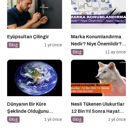
Eyüpsultan Çilingir
Marka Konumlandırma
Nedir? Niye Önemlidir?
Blog
1 yıl önce
Nasıl Yapılır?
Blog
11 ay önce
Dünyanın Bir Küre
Nesli Tükenen Ulukurtlar
Şeklinde Olduğunu
12 Bin Yıl Sonra Hayata
Kanıtlayan Olaylar
Döndürüldü
Blog
1 yıl önce
Blog
1 yıl önce
Nedir?