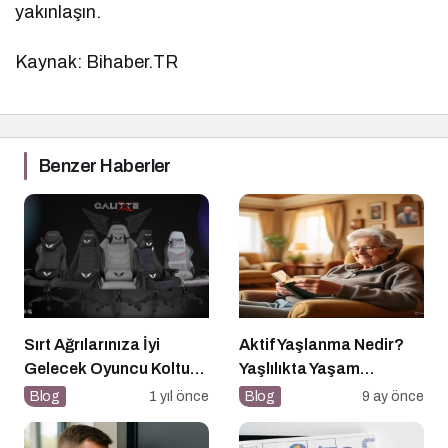
yakınlaşın.
Kaynak: Bihaber.TR
Benzer Haberler
Sırt Ağrılarınıza İyi
Aktif Yaşlanma Nedir?
Gelecek Oyuncu Koltuğu
Yaşlılıkta Yaşam
Rehberi
Kalitesini Artırmanın
Blog
1 yıl önce
Blog
9 ay önce
Altın Kuralları