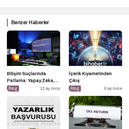
Benzer Haberler
Bilişim Suçlarında
İçerik Kıyametinden
Patlama: Yapay Zeka,
Çıkış
Sahte Siteler ve Dijital
Blog
12 ay önce
Blog
6 ay önce
Tuzaklar Tehlike Saçıyor