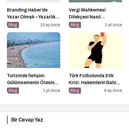
Branding Haber’de
Vergi Mahkemesi
Yazar Olmak – Yazarlık
Dilekçesi Nasıl
Başvurusu Başladı!
Hazırlanır?
Blog
10 ay önce
Blog
1 yıl önce
Turizmde İletişim:
Türk Futbolunda Etik
Gülümsemenin Ötesinde
Krizi: Hakemlerin Bahis
Bir Sanat
Skandalı
Blog
1 yıl önce
Blog
9 ay önce
Bir Cevap Yaz