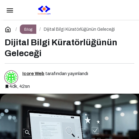
İçerik Kıyametinden Çıkış
Paylaş
Yorum Yap
Dijital Bilgi Küratörlüğünün Geleceği
Blog
Dijital Bilgi Küratörlüğünün
Geleceği
Icore Web
tarafından yayınlandı
4dk, 42sn