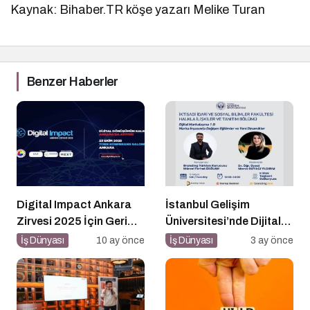
Kaynak: Bihaber.TR köşe yazarı Melike Turan
Benzer Haberler
Digital Impact Ankara
İstanbul Gelişim
Zirvesi 2025 İçin Geri
Üniversitesi’nde Dijital
Sayım!
Markalaşma 1.0 Etkinliği
İş Dünyası
10 ay önce
İş Dünyası
3 ay önce
Düzenlenecek