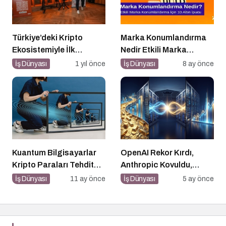
Türkiye’deki Kripto
Marka Konumlandırma
Ekosistemiyle İlk
Nedir Etkili Marka
Buluşma
Konumlandırma İçin 10
İş Dünyası
1 yıl önce
İş Dünyası
8 ay önce
Altın İpucu
Kuantum Bilgisayarlar
OpenAI Rekor Kırdı,
Kripto Paraları Tehdit
Anthropic Kovuldu,
Eder mi?
Polymarket “Bildi”: Bir
İş Dünyası
11 ay önce
İş Dünyası
5 ay önce
Haftada Her Şey Değişti