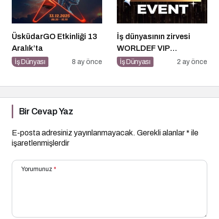
ÜsküdarGO Etkinliği 13
İş dünyasının zirvesi
Aralık’ta
WORLDEF VIP
Connect’te buluştu
İş Dünyası
8 ay önce
İş Dünyası
2 ay önce
Bir Cevap Yaz
E-posta adresiniz yayınlanmayacak.
Gerekli alanlar
*
ile
işaretlenmişlerdir
Yorumunuz
*