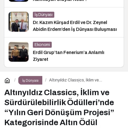
İş Dünyası
Dr. Kazım Kürşad Erdil ve Dr. Zeynel
Abidin Erdem’den İş Dünyası Buluşması
Ekonomi
Erdil Grup’tan Fenerium’a Anlamlı
Ziyaret
Altınyıldız Classics, İklim ve
İş Dünyası
Sürdürülebilirlik Ödülleri’nde “Yılın Geri
Dönüşüm Projesi” Kategorisinde Altın
Altınyıldız Classics, İklim ve
Ödül Kazandı
Sürdürülebilirlik Ödülleri’nde
“Yılın Geri Dönüşüm Projesi”
Kategorisinde Altın Ödül