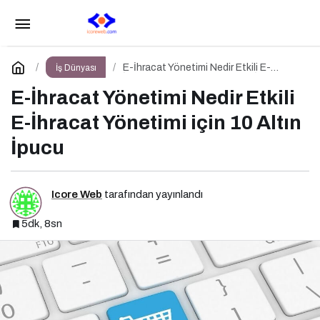
Altınyıldız Classics, İklim ve Sürdürülebilirlik
Ödülleri’nde “Yılın Geri Dönüşüm Projesi” Kategorisinde
Paylaş
Yorum Yap
E-İhracat Yönetimi Nedir Etkili E-
İş Dünyası
İhracat Yönetimi için 10 Altın İpucu
E-İhracat Yönetimi Nedir Etkili
Altın Ödül Kazandı
E-İhracat Yönetimi için 10 Altın
İpucu
Icore Web
tarafından yayınlandı
5dk, 8sn