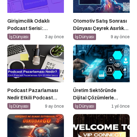
Girişimcilik Odaklı
Otomotiv Satış Sonrası
Podcast Serisi:
Dünyası Çeyrek Asırlık
Girişimcilerin Büyük
Zirve İçin İstanbul’da
İş Dünyası
3 ay önce
İş Dünyası
9 ay önce
Hataları
Buluşuyor
Podcast Pazarlaması
Üretim Sektöründe
Nedir Etkili Podcast
Dijital Çözümlerle
Pazarlaması için 10
Rekabet Avantajı
İş Dünyası
9 ay önce
İş Dünyası
1 yıl önce
Altın İpucu