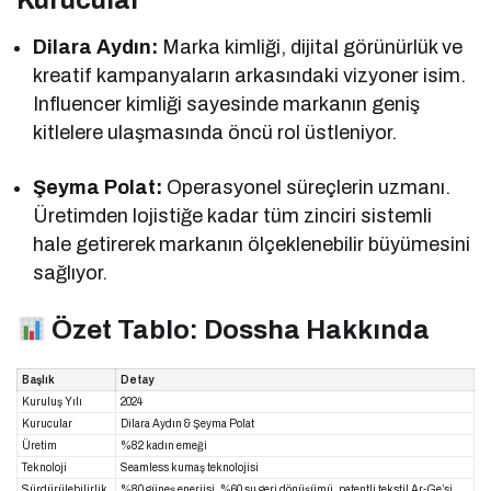
Kurucular
Dilara Aydın:
Marka kimliği, dijital görünürlük ve
kreatif kampanyaların arkasındaki vizyoner isim.
Influencer kimliği sayesinde markanın geniş
kitlelere ulaşmasında öncü rol üstleniyor.
Şeyma Polat:
Operasyonel süreçlerin uzmanı.
Üretimden lojistiğe kadar tüm zinciri sistemli
hale getirerek markanın ölçeklenebilir büyümesini
sağlıyor.
Özet Tablo: Dossha Hakkında
Başlık
Detay
Kuruluş Yılı
2024
Kurucular
Dilara Aydın & Şeyma Polat
Üretim
%82 kadın emeği
Teknoloji
Seamless kumaş teknolojisi
Sürdürülebilirlik
%80 güneş enerjisi, %60 su geri dönüşümü, patentli tekstil Ar-Ge’si