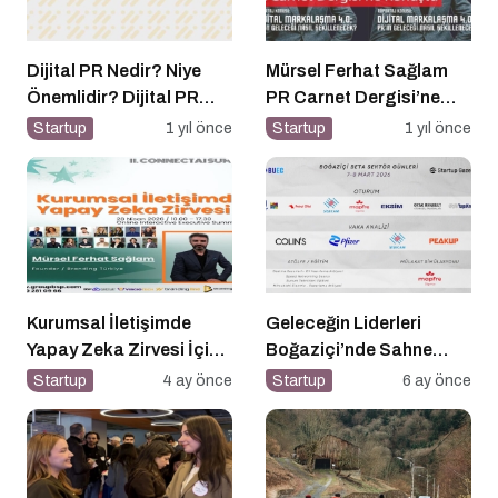
Dijital PR Nedir? Niye
Mürsel Ferhat Sağlam
Önemlidir? Dijital PR
PR Carnet Dergisi’ne
Nasıl Uygulanır?
Konuştu
Startup
1 yıl önce
Startup
1 yıl önce
Kurumsal İletişimde
Geleceğin Liderleri
Yapay Zeka Zirvesi İçin
Boğaziçi’nde Sahne
Geri Sayım!
Alıyor
Startup
4 ay önce
Startup
6 ay önce