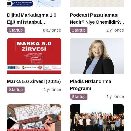
Dijital Markalaşma 1.0
Podcast Pazarlaması
Eğitimi İstanbul
Nedir? Niye Önemlidir?
Üniversitesi’nde
Podcast Pazarlaması
Startup
6 ay önce
Startup
1 yıl önce
Gerçekleşti!
Nasıl Yapılır?
Marka 5.0 Zirvesi (2025)
Pladis Hızlandırma
Programı
Startup
1 yıl önce
Startup
1 yıl önce