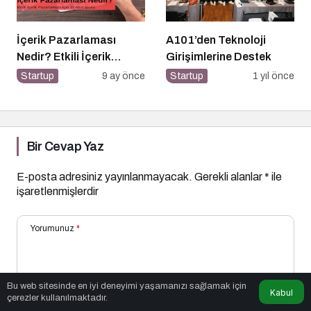
İçerik Pazarlaması
A101’den Teknoloji
Nedir? Etkili İçerik
Girişimlerine Destek
Pazarlaması İçin 10
Startup
9 ay önce
Startup
1 yıl önce
Altın İpucu
Bir Cevap Yaz
E-posta adresiniz yayınlanmayacak.
Gerekli alanlar
*
ile
işaretlenmişlerdir
Yorumunuz
*
Bu web sitesinde en iyi deneyimi yaşamanızı sağlamak için
Kabul
çerezler kullanılmaktadır.