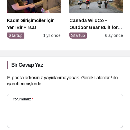
Kadın Girişimciler İçin
Canada WildCo –
Yeni Bir Fırsat
Outdoor Gear Built for
Canada’s Wild
Startup
1 yıl önce
Startup
6 ay önce
Conditions
Bir Cevap Yaz
E-posta adresiniz yayınlanmayacak.
Gerekli alanlar
*
ile
işaretlenmişlerdir
Yorumunuz
*