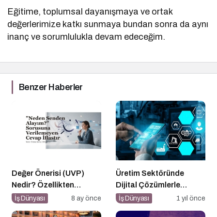
Eğitime, toplumsal dayanışmaya ve ortak
değerlerimize katkı sunmaya bundan sonra da aynı
inanç ve sorumlulukla devam edeceğim.
Benzer Haberler
Değer Önerisi (UVP)
Üretim Sektöründe
Nedir? Özellikten
Dijital Çözümlerle
Faydaya Geçiş
Rekabet Avantajı
İş Dünyası
8 ay önce
İş Dünyası
1 yıl önce