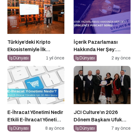
Türkiye’deki Kripto
İçerik Pazarlaması
Ekosistemiyle İlk
Hakkında Her Şey:
Buluşma
İçeriklerce Podcast
İş Dünyası
1 yıl önce
İş Dünyası
2 ay önce
Serisi
E-İhracat Yönetimi Nedir
JCI Culture’ın 2026
Etkili E-İhracat Yönetimi
Dönem Başkanı Ufuk
için 10 Altın İpucu
Can Ay Oldu
İş Dünyası
8 ay önce
İş Dünyası
7 ay önce