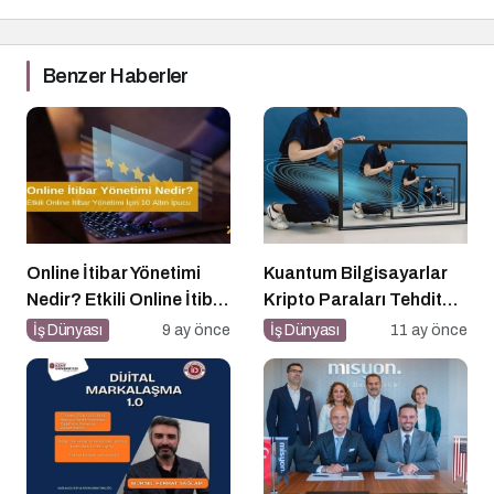
Benzer Haberler
Online İtibar Yönetimi
Kuantum Bilgisayarlar
Nedir? Etkili Online İtibar
Kripto Paraları Tehdit
Yönetimi İçin 10 Altın
Eder mi?
İş Dünyası
9 ay önce
İş Dünyası
11 ay önce
İpucu