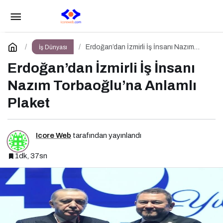
Bir Marka Manifestosu: Branding Türkiye’nin
Marka Hikayesi
Paylaş
Yorum Yap
Erdoğan’dan İzmirli İş İnsanı Nazım
İş Dünyası
Torbaoğlu’na Anlamlı Plaket
Erdoğan’dan İzmirli İş İnsanı
Nazım Torbaoğlu’na Anlamlı
Plaket
Icore Web
tarafından yayınlandı
1dk, 37sn