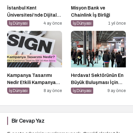
İstanbul Kent
Misyon Bank ve
Üniversitesi’nde Dijital
Chainlink İş Birliği
Markalaşma 1.0
İş Dünyası
4 ay önce
İş Dünyası
1 yıl önce
Etkinliği!
Kampanya Tasarımı
Hırdavat Sektörünün En
Nedir Etkili Kampanya
Büyük Buluşması İçin
Tasarımı İçin 10 Altın
İstanbul Hazır!
İş Dünyası
8 ay önce
İş Dünyası
9 ay önce
Öneri
Bir Cevap Yaz