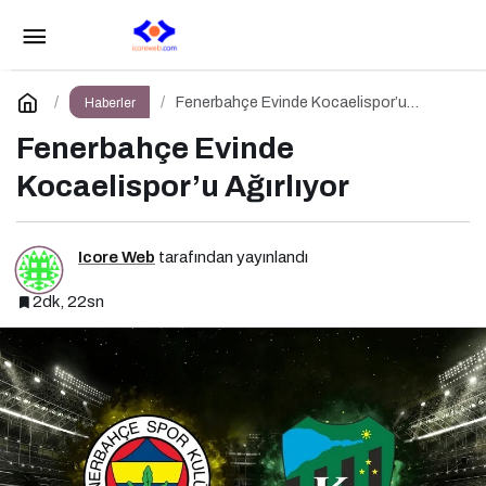
Temsilcimiz Fenerbahçe Turu Portekiz’e
Bıraktı
Paylaş
Yorum Yap
Fenerbahçe Evinde Kocaelispor’u
Haberler
Ağırlıyor
Fenerbahçe Evinde
Kocaelispor’u Ağırlıyor
Icore Web
tarafından yayınlandı
2dk, 22sn