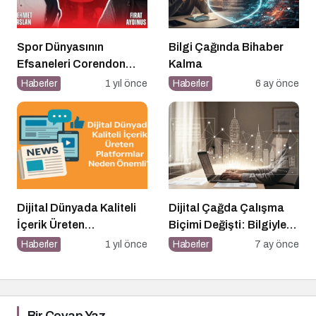
Spor Dünyasının
Bilgi Çağında Bihaber
Efsaneleri Corendon
Kalma
Sport Talks’ta
Haberler
1 yıl önce
Haberler
6 ay önce
Buluşuyor
Dijital Dünyada Kaliteli
Dijital Çağda Çalışma
İçerik Üreten
Biçimi Değişti: Bilgiyle
Platformlar Neden
Para Kazananların Yeni
Haberler
1 yıl önce
Haberler
7 ay önce
Önemli?
Düzeni
Bir Cevap Yaz