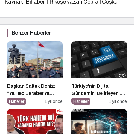
Kaynak: Bihaber.TR köşe yazarı Cebrail Coşkun
Benzer Haberler
Başkan Saltuk Deniz:
Türkiye’nin Dijital
“Ya Hep Beraber Ya
Gündemini Belirleyen 15
Hiçbirimiz!”
Haber Sitesi
Haberler
1 yıl önce
Haberler
1 yıl önce