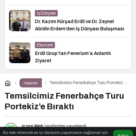
İş Dünyası
Dr. Kazım Kürşad Erdil ve Dr. Zeynel
Abidin Erdem’den İş Dünyası Buluşması
Ekonomi
Erdil Grup’tan Fenerium’a Anlamlı
Ziyaret
Temsilcimiz Fenerbahçe Turu Portekiz’e
Haberler
Bıraktı
Temsilcimiz Fenerbahçe Turu
Portekiz’e Bıraktı
Icore Web
tarafından yayınlandı
Bu web sitesinde en iyi deneyimi yaşamanızı sağlamak için
Kabul