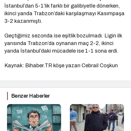
İstanbul’dan 5-1’lik farklı bir galibiyetle dönerken,
ikinci yarıda Trabzon’daki karşılaşmayı Kasımpaşa
3-2 kazanmıştı.
Geçtiğimiz sezonda ise eşitlik bozulmadı. Ligin ilk
yarısında Trabzon’da oynanan maç 2-2, ikinci
yarıda İstanbul’daki mücadele ise 1-1 sona erdi.
Kaynak: Bihaber.TR köşe yazarı Cebrail Coşkun
Benzer Haberler