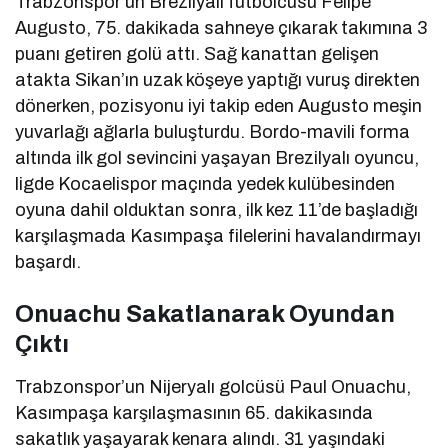
Trabzonspor’un Brezilyalı futbolcusu Felipe
Augusto
, 75. dakikada sahneye çıkarak takımına 3
puanı getiren golü attı. Sağ kanattan gelişen
atakta
Sikan’ın
uzak köşeye yaptığı vuruş direkten
dönerken, pozisyonu iyi takip eden
Augusto
meşin
yuvarlağı ağlarla buluşturdu. Bordo-mavili forma
altında ilk gol sevincini yaşayan Brezilyalı oyuncu,
ligde Kocaelispor maçında yedek kulübesinden
oyuna dahil olduktan sonra, ilk kez 11’de başladığı
karşılaşmada Kasımpaşa filelerini havalandırmayı
başardı.
Onuachu
Sakatlanarak Oyundan
Çıktı
Trabzonspor’un Nijeryalı golcüsü Paul
Onuachu
,
Kasımpaşa karşılaşmasının 65. dakikasında
sakatlık yaşayarak kenara alındı. 31 yaşındaki