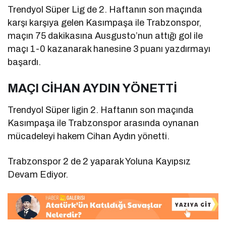
Trendyol Süper Lig de 2. Haftanın son maçında
karşı karşıya gelen Kasımpaşa ile Trabzonspor,
maçın 75 dakikasına
Ausgusto’nun
attığı gol ile
maçı 1-0 kazanarak hanesine 3 puanı yazdırmayı
başardı.
MAÇI CİHAN AYDIN YÖNETTİ
Trendyol Süper ligin 2. Haftanın son maçında
Kasımpaşa ile Trabzonspor arasında oynanan
mücadeleyi hakem Cihan Aydın yönetti.
Trabzonspor
2 de 2 yaparak Yoluna Kayıpsız
Devam Ediyor.