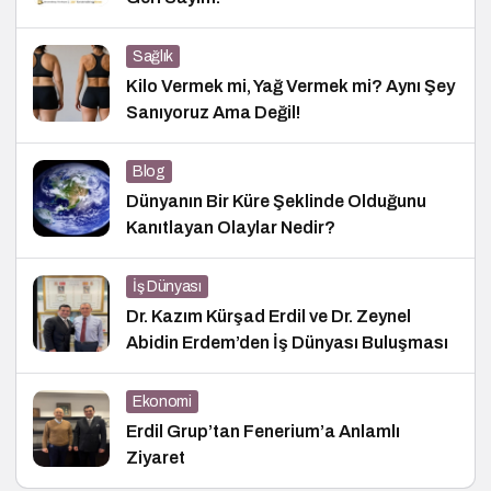
Sağlık
Kilo Vermek mi, Yağ Vermek mi? Aynı Şey
Sanıyoruz Ama Değil!
Blog
Dünyanın Bir Küre Şeklinde Olduğunu
Kanıtlayan Olaylar Nedir?
İş Dünyası
Dr. Kazım Kürşad Erdil ve Dr. Zeynel
Abidin Erdem’den İş Dünyası Buluşması
Ekonomi
Erdil Grup’tan Fenerium’a Anlamlı
Ziyaret