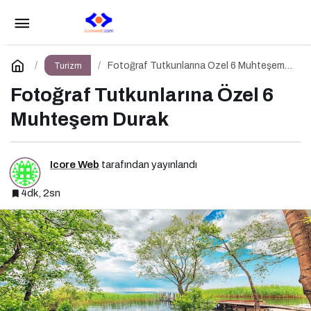
BookingAgora 2025 TravelXperience ile
seyahat sektörü Six Senses Kocataş Mansions’da bir
Paylaş
Yorum Yap
Fotoğraf Tutkunlarına Özel 6 Muhteşem
Turizm
Durak
Fotoğraf Tutkunlarına Özel 6
araya geldi
Muhteşem Durak
Icore Web
tarafından yayınlandı
4dk, 2sn