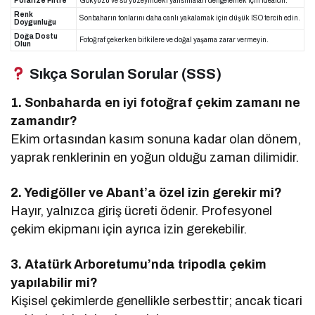
Polarize Filtre
Gökyüzü ve su yüzeyindeki yansımaları dengelemek için idealdir.
Renk
Sonbaharın tonlarını daha canlı yakalamak için düşük ISO tercih edin.
Doygunluğu
Doğa Dostu
Fotoğraf çekerken bitkilere ve doğal yaşama zarar vermeyin.
Olun
Sıkça Sorulan Sorular (SSS)
1. Sonbaharda en iyi fotoğraf çekim zamanı ne
zamandır?
Ekim ortasından kasım sonuna kadar olan dönem,
yaprak renklerinin en yoğun olduğu zaman dilimidir.
2. Yedigöller ve Abant’a özel izin gerekir mi?
Hayır, yalnızca giriş ücreti ödenir. Profesyonel
çekim ekipmanı için ayrıca izin gerekebilir.
3. Atatürk Arboretumu’nda tripodla çekim
yapılabilir mi?
Kişisel çekimlerde genellikle serbesttir; ancak ticari