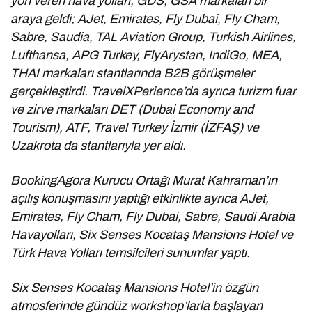
yön veren hava yolları, GDS, GSA markaları bir
araya geldi; AJet, Emirates, Fly Dubai, Fly Cham,
Sabre, Saudia, TAL Aviation Group, Turkish Airlines,
Lufthansa, APG Turkey, FlyArystan, IndiGo, MEA,
THAI markaları stantlarında B2B görüşmeler
gerçekleştirdi. TravelXPerience’da ayrıca turizm fuar
ve zirve markaları DET (Dubai Economy and
Tourism), ATF, Travel Turkey İzmir (İZFAŞ) ve
Uzakrota da stantlarıyla yer aldı.
BookingAgora Kurucu Ortağı Murat Kahraman’ın
açılış konuşmasını yaptığı etkinlikte ayrıca AJet,
Emirates, Fly Cham, Fly Dubai, Sabre, Saudi Arabia
Havayolları, Six Senses Kocataş Mansions Hotel ve
Türk Hava Yolları temsilcileri sunumlar yaptı.
Six Senses Kocataş Mansions Hotel’in özgün
atmosferinde gündüz workshop’larla başlayan