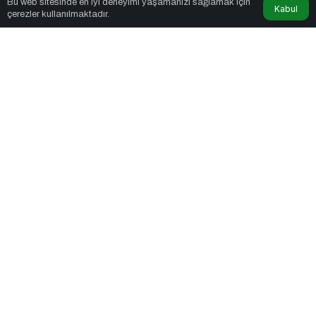
Bu web sitesinde en iyi deneyimi yaşamanızı sağlamak için
Kabul
çerezler kullanılmaktadır.
Sağlık
Kilo Vermek mi, Yağ Vermek mi? Aynı Şey
Sanıyoruz Ama Değil!
Blog
Dünyanın Bir Küre Şeklinde Olduğunu
Kanıtlayan Olaylar Nedir?
İş Dünyası
Dr. Kazım Kürşad Erdil ve Dr. Zeynel
Abidin Erdem’den İş Dünyası Buluşması
Ekonomi
Erdil Grup’tan Fenerium’a Anlamlı
Ziyaret