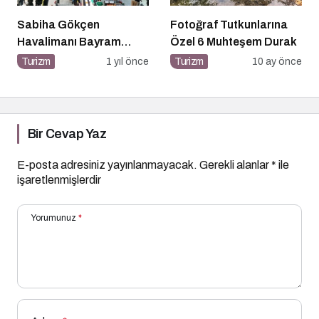
Sabiha Gökçen
Fotoğraf Tutkunlarına
Havalimanı Bayram
Özel 6 Muhteşem Durak
Yoğunluğuna Hazır!
Turizm
1 yıl önce
Turizm
10 ay önce
Bir Cevap Yaz
E-posta adresiniz yayınlanmayacak.
Gerekli alanlar
*
ile
işaretlenmişlerdir
Yorumunuz
*