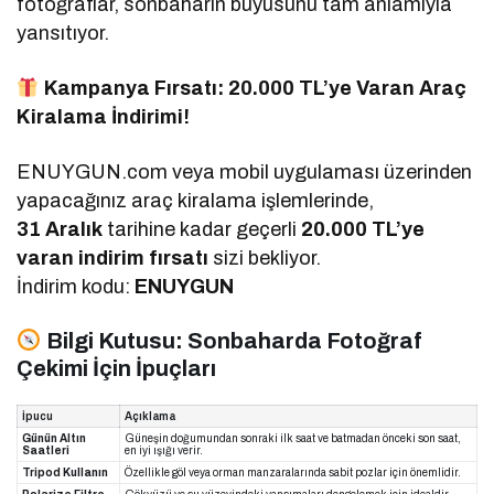
fotoğraflar, sonbaharın büyüsünü tam anlamıyla
yansıtıyor.
Kampanya Fırsatı: 20.000 TL’ye Varan Araç
Kiralama İndirimi!
ENUYGUN.com veya mobil uygulaması üzerinden
yapacağınız araç kiralama işlemlerinde,
31 Aralık
tarihine kadar geçerli
20.000 TL’ye
varan indirim fırsatı
sizi bekliyor.
İndirim kodu:
ENUYGUN
Bilgi Kutusu: Sonbaharda Fotoğraf
Çekimi İçin İpuçları
İpucu
Açıklama
Günün Altın
Güneşin doğumundan sonraki ilk saat ve batmadan önceki son saat,
Saatleri
en iyi ışığı verir.
Tripod Kullanın
Özellikle göl veya orman manzaralarında sabit pozlar için önemlidir.