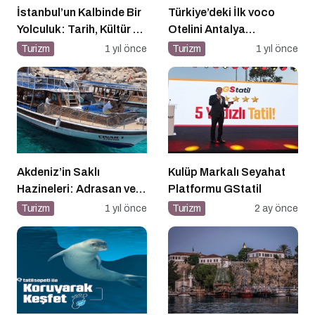
İstanbul’un Kalbinde Bir
Türkiye’deki İlk voco
Yolculuk: Tarih, Kültür ve
Otelini Antalya
Manzaranın Buluşma
Konyaaltı’nda Açıyor
Turizm
1 yıl önce
Turizm
1 yıl önce
Noktası
Akdeniz’in Saklı
Kulüp Markalı Seyahat
Hazineleri: Adrasan ve
Platformu GStatil
Çevresi
Turizm
1 yıl önce
Turizm
2 ay önce