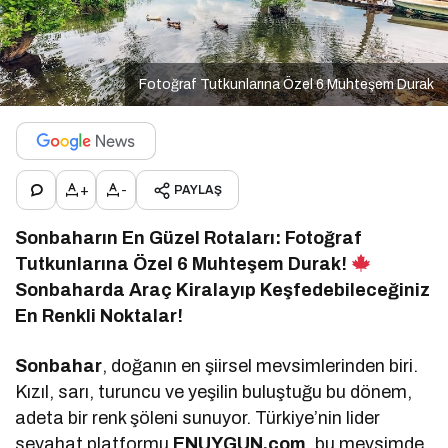
Fotoğraf Tutkunlarına Özel 6 Muhteşem Durak
+
-
PAYLAŞ
Sonbaharın En Güzel Rotaları: Fotoğraf
Tutkunlarına Özel 6 Muhteşem Durak!
Sonbaharda Araç Kiralayıp Keşfedebileceğiniz
En Renkli Noktalar!
Sonbahar
, doğanın en şiirsel mevsimlerinden biri.
Kızıl, sarı, turuncu ve yeşilin buluştuğu bu dönem,
adeta bir renk şöleni sunuyor. Türkiye’nin lider
seyahat platformu
ENUYGUN.com
, bu mevsimde