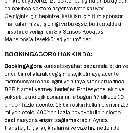
birlikte büyüyoruz. Bu sektör buluşmaları bu açıdan
da bakınca sektöre değer ve ivme katıyor.
Geldiğiniz için hepinize, katkıları için tüm sponsor
markalarımıza, iş birliği ve bu eşsiz butik oteldeki
misafirperverliği için Six Senses Kocataş
Mansions’a teşekkür ediyorum’’ dedi.
BOOKINGAGORA HAKKINDA:
BookingAgora
küresel seyahat pazarında etkin ve
öncü bir rol alarak değişime açık olmayı, acente
memnuniyeti odaklılığını ve dünya standartlarında
B2B hizmet vermeyi hedefler. Profesyonel ekip ve
yüksek teknolojik donanımı ile bugün 47 ülkede 10
binden fazla acente, 15 bini aşkın kullanıcısı için 2.3
milyon otele, 400’den fazla havayolu ile binlerce
destinasyona erişim sağlamaktadır. Ayrıca
transfer, tur, araç kiralama ve vize hizmetleri de