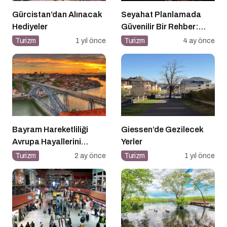
Gürcistan’dan Alınacak
Seyahat Planlamada
Hediyeler
Güvenilir Bir Rehber:
Tripcoholic
Turizm
1 yıl önce
Turizm
4 ay önce
Bayram Hareketliliği
Giessen’de Gezilecek
Avrupa Hayallerini
Yerler
Tetikledi
Turizm
2 ay önce
Turizm
1 yıl önce