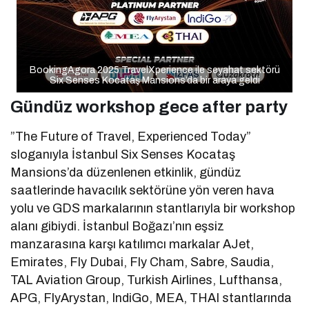
BookingAgora 2025 TravelXperience ile seyahat sektörü
Six Senses Kocataş Mansions’da bir araya geldi
Gündüz workshop gece after party
”The Future of Travel, Experienced Today”
sloganıyla İstanbul Six Senses Kocataş
Mansions’da düzenlenen etkinlik, gündüz
saatlerinde havacılık sektörüne yön veren hava
yolu ve GDS markalarının stantlarıyla bir workshop
alanı gibiydi. İstanbul Boğazı’nın eşsiz
manzarasına karşı katılımcı markalar AJet,
Emirates, Fly Dubai, Fly Cham, Sabre, Saudia,
TAL Aviation Group, Turkish Airlines, Lufthansa,
APG, FlyArystan, IndiGo, MEA, THAI stantlarında