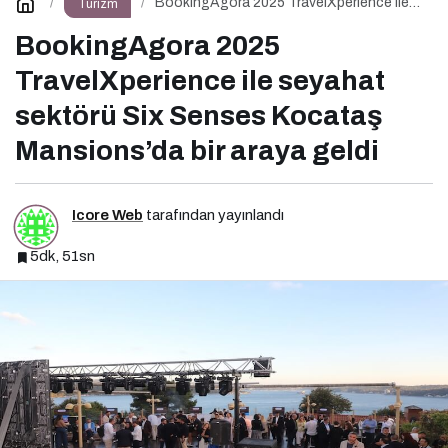
BookingAgora 2025 TravelXperience ile
Turizm
seyahat sektörü Six Senses Kocataş
Mansions’da bir araya geldi
BookingAgora 2025
TravelXperience ile seyahat
sektörü Six Senses Kocataş
Mansions’da bir araya geldi
Icore Web
tarafından yayınlandı
5dk, 51sn