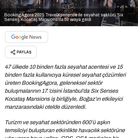
BookingAgora 2025 TravelXperience ile seyahat sektörü Six
Senses Kocataş Mansions’da bir araya geldi
PAYLAŞ
47 ülkede 10 binden fazla seyahat acentesi ve 15
binden fazla kullanıcıya küresel seyahat çözümleri
üreten BookingAgora, geleneksel sektör
buluşmalarının 17.’cisini İstanbul’da Six Senses
Kocataş Mansions iş birliğiyle, Boğaz’ın etkileyici
manzarasındaki otelde düzenledi.
Turizm ve seyahat sektöründen 600’ü aşkın
temsilciyi buluşturan etkinlikte havacılık sektörüne