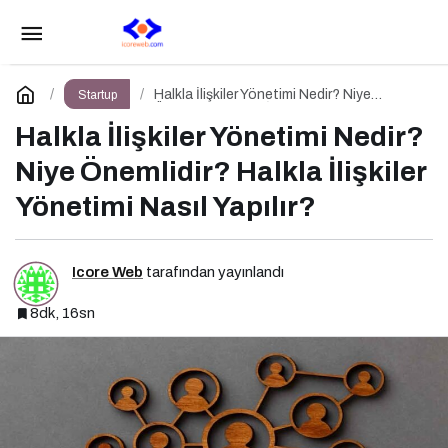
Etkinlik Yönetimi Nedir? Niye Önemlidir?
Etkinlik Yönetimi Nasıl Yapılır?
Paylaş
Yorum Yap
Halkla İlişkiler Yönetimi Nedir? Niye
Startup
Önemlidir? Halkla İlişkiler Yönetimi Nasıl
Yapılır?
Halkla İlişkiler Yönetimi Nedir?
Niye Önemlidir? Halkla İlişkiler
Yönetimi Nasıl Yapılır?
Icore Web
tarafından yayınlandı
8dk, 16sn