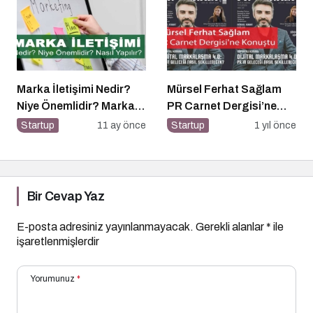
Marka İletişimi Nedir?
Mürsel Ferhat Sağlam
Niye Önemlidir? Marka
PR Carnet Dergisi’ne
İletişimi Nasıl Yapılır?
Konuştu
Startup
11 ay önce
Startup
1 yıl önce
Bir Cevap Yaz
E-posta adresiniz yayınlanmayacak.
Gerekli alanlar
*
ile
işaretlenmişlerdir
Yorumunuz
*