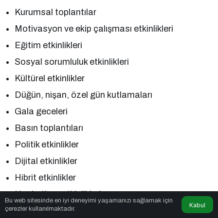
Kurumsal toplantılar
Motivasyon ve ekip çalışması etkinlikleri
Eğitim etkinlikleri
Sosyal sorumluluk etkinlikleri
Kültürel etkinlikler
Düğün, nişan, özel gün kutlamaları
Gala geceleri
Basın toplantıları
Politik etkinlikler
Dijital etkinlikler
Hibrit etkinlikler
Hackathon etkinlikleri
Bu web sitesinde en iyi deneyimi yaşamanızı sağlamak için
Kabul
çerezler kullanılmaktadır.
İnovasyon yarışmaları