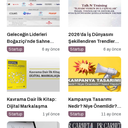
Geleceğin Liderleri
2026’da İş Dünyasını
Boğaziçi’nde Sahne
Şekillendiren Trendler
Alıyor
Talk N Training “İlham
Startup
6 ay önce
Startup
6 ay önce
Veren Buluşmalar”
Serisinde!
Kavrama Dair İlk Kitap:
Kampanya Tasarımı
Dijital Markalaşma
Nedir? Niye Önemlidir?
Kampanya Tasarımı
Startup
1 yıl önce
Startup
11 ay önce
Nasıl Yapılır?