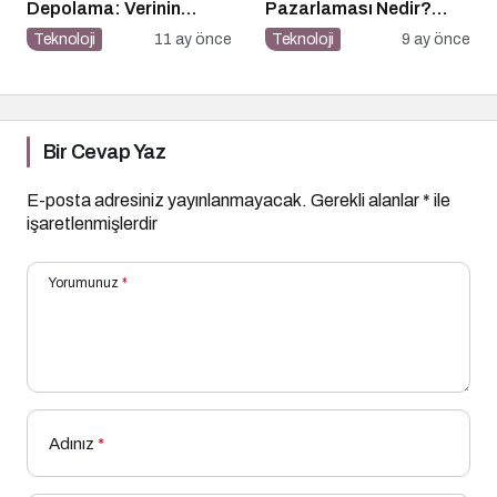
Depolama: Verinin
Pazarlaması Nedir?
Geleceği Web3 ile
Etkili Arama Motoru
Teknoloji
11 ay önce
Teknoloji
9 ay önce
Şekilleniyor
Pazarlaması İçin 10
Altın İpucu
Bir Cevap Yaz
E-posta adresiniz yayınlanmayacak.
Gerekli alanlar
*
ile
işaretlenmişlerdir
Yorumunuz
*
Adınız
*