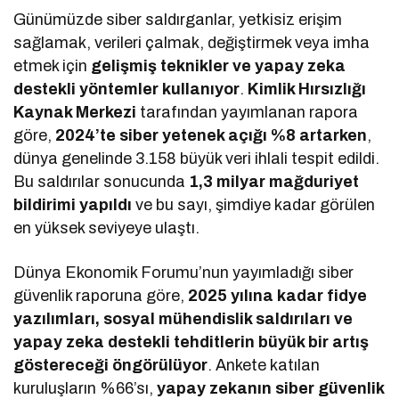
Günümüzde siber saldırganlar, yetkisiz erişim
sağlamak, verileri çalmak, değiştirmek veya imha
etmek için
gelişmiş teknikler ve yapay zeka
destekli yöntemler kullanıyor
.
Kimlik Hırsızlığı
Kaynak Merkezi
tarafından yayımlanan rapora
göre,
2024’te siber yetenek açığı %8 artarken
,
dünya genelinde 3.158 büyük veri ihlali tespit edildi.
Bu saldırılar sonucunda
1,3 milyar mağduriyet
bildirimi yapıldı
ve bu sayı, şimdiye kadar görülen
en yüksek seviyeye ulaştı.
Dünya Ekonomik Forumu’nun yayımladığı siber
güvenlik raporuna göre,
2025 yılına kadar fidye
yazılımları, sosyal mühendislik saldırıları ve
yapay zeka destekli tehditlerin büyük bir artış
göstereceği öngörülüyor
. Ankete katılan
kuruluşların %66’sı,
yapay zekanın siber güvenlik