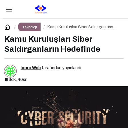
Kamu Kuruluşları Siber Saldırganların
Hedefinde
Yorum Yap
Kamu Kuruluşları Siber Saldırganların
Teknoloji
Hedefinde
Kamu Kuruluşları Siber
Saldırganların Hedefinde
Icore Web
tarafından yayınlandı
3dk, 40sn