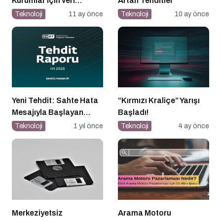
Kurumlar için veri
Artan Tehditler
güvenliğinin temel
Teknoloji
11 ay önce
Teknoloji
10 ay önce
katmanı
Yeni Tehdit: Sahte Hata
“Kırmızı Kraliçe” Yarışı
Mesajıyla Başlayan
Başladı!
Siber Saldırılar
Teknoloji
1 yıl önce
Teknoloji
4 ay önce
Yükselişte
Merkeziyetsiz
Arama Motoru