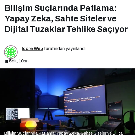
Saçıyor
Bilişim Suçlarında Patlama:
Yapay Zeka, Sahte Siteler ve
Dijital Tuzaklar Tehlike Saçıyor
Icore Web
tarafından yayınlandı
5dk, 10sn
Bilişim Suçlarında Patlama: Yapay Zeka, Sahte Siteler ve Dijital