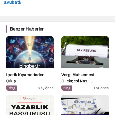
avukati/
Benzer Haberler
İçerik Kıyametinden
Vergi Mahkemesi
Çıkış
Dilekçesi Nasıl
Hazırlanır?
Blog
6 ay önce
Blog
1 yıl önce