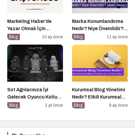
Marketing Haber’de
Marka Konumlandırma
Yazar Olmak İçin
Nedir? Niye Önemlidir?
Yazarlık Başvurusu
Nasıl Yapılır?
Blog
10 ay önce
Blog
11 ay önce
Başladı!
Sırt Ağrılarınıza İyi
Kurumsal Blog Yönetimi
Gelecek Oyuncu Koltuğu
Nedir? Etkili Kurumsal
Rehberi
Blog Yönetimi için 10
Blog
1 yıl önce
Blog
9 ay önce
Altın İpucu