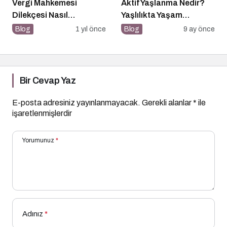
Vergi Mahkemesi
Aktif Yaşlanma Nedir?
Dilekçesi Nasıl
Yaşlılıkta Yaşam
Hazırlanır?
Kalitesini Artırmanın
Blog
1 yıl önce
Blog
9 ay önce
Altın Kuralları
Bir Cevap Yaz
E-posta adresiniz yayınlanmayacak.
Gerekli alanlar
*
ile
işaretlenmişlerdir
Yorumunuz
*
Adınız
*