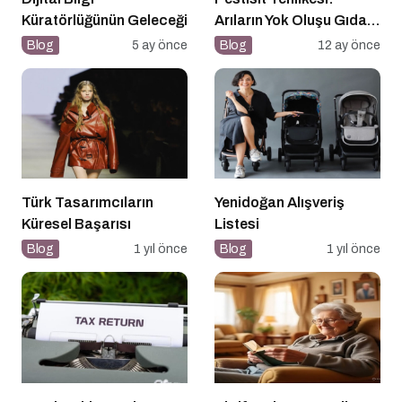
Küratörlüğünün Geleceği
Arıların Yok Oluşu Gıda
Zincirini Çökertiyor!
Blog
5 ay önce
Blog
12 ay önce
Türk Tasarımcıların
Yenidoğan Alışveriş
Küresel Başarısı
Listesi
Blog
1 yıl önce
Blog
1 yıl önce