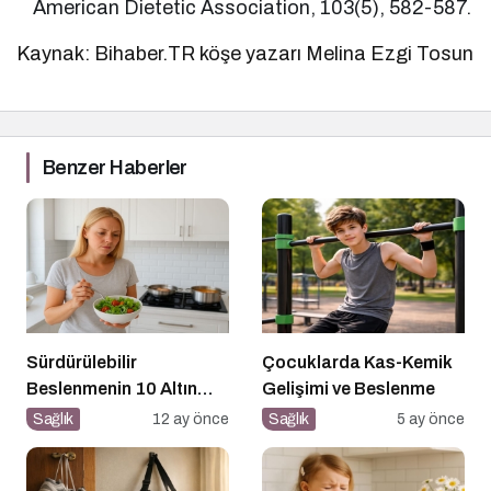
American Dietetic Association, 103(5), 582-587.
Kaynak: Bihaber.TR köşe yazarı Melina Ezgi Tosun
Benzer Haberler
Sürdürülebilir
Çocuklarda Kas-Kemik
Beslenmenin 10 Altın
Gelişimi ve Beslenme
Kuralı
Sağlık
12 ay önce
Sağlık
5 ay önce