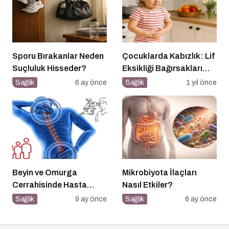
Sporu Bırakanlar Neden
Çocuklarda Kabızlık: Lif
Suçluluk Hisseder?
Eksikliği Bağırsakları
Nasıl Yavaşlatır?
Sağlık
6 ay önce
Sağlık
1 yıl önce
Beyin ve Omurga
Mikrobiyota İlaçları
Cerrahisinde Hasta
Nasıl Etkiler?
Profili Değişti: Genç
Sağlık
9 ay önce
Sağlık
6 ay önce
Yaşta Ameliyatlar
Artıyor