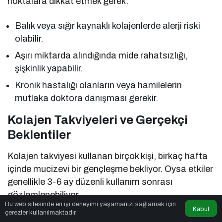
noktalara dikkat etmek gerek:
Balık veya sığır kaynaklı kolajenlerde alerji riski
olabilir.
Aşırı miktarda alındığında mide rahatsızlığı,
şişkinlik yapabilir.
Kronik hastalığı olanların veya hamilelerin
mutlaka doktora danışması gerekir.
Kolajen Takviyeleri ve Gerçekçi
Beklentiler
Kolajen takviyesi kullanan birçok kişi, birkaç hafta
içinde mucizevi bir gençleşme bekliyor. Oysa etkiler
genellikle 3-6 ay düzenli kullanım sonrası
gözlemlenebiliyor.
Bu web sitesinde en iyi deneyimi yaşamanızı sağlamak için
Kabul
çerezler kullanılmaktadır.
Ayrıca unutmayalım: Kolajen sadece cildin değil,