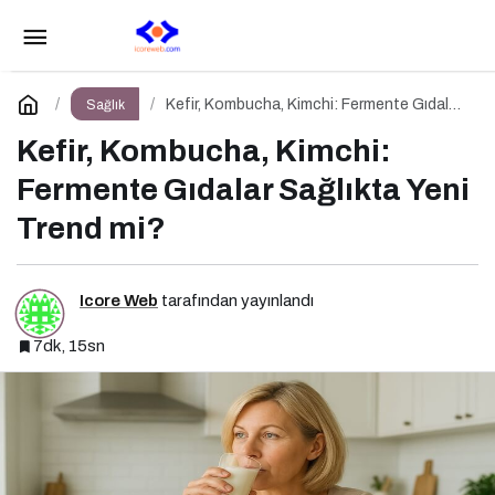
Kolajen Takviyeleri: Gerçekten Cildi
Gençleştiriyor mu?
Paylaş
Yorum Yap
Kefir, Kombucha, Kimchi: Fermente Gıdalar
Sağlık
Sağlıkta Yeni Trend mi?
Kefir, Kombucha, Kimchi:
Fermente Gıdalar Sağlıkta Yeni
Trend mi?
Icore Web
tarafından yayınlandı
7dk, 15sn