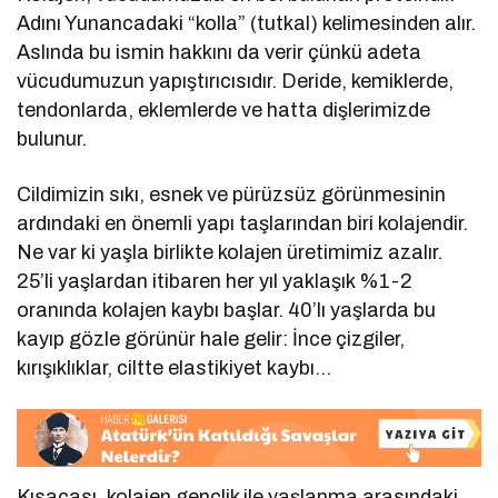
Adını Yunancadaki “kolla” (tutkal) kelimesinden alır.
Aslında bu ismin hakkını da verir çünkü adeta
vücudumuzun yapıştırıcısıdır. Deride, kemiklerde,
tendonlarda, eklemlerde ve hatta dişlerimizde
bulunur.
Cildimizin sıkı, esnek ve pürüzsüz görünmesinin
ardındaki en önemli yapı taşlarından biri kolajendir.
Ne var ki yaşla birlikte kolajen üretimimiz azalır.
25’li yaşlardan itibaren her yıl yaklaşık %1-2
oranında kolajen kaybı başlar. 40’lı yaşlarda bu
kayıp gözle görünür hale gelir: İnce çizgiler,
kırışıklıklar, ciltte elastikiyet kaybı…
Kısacası, kolajen gençlik ile yaşlanma arasındaki