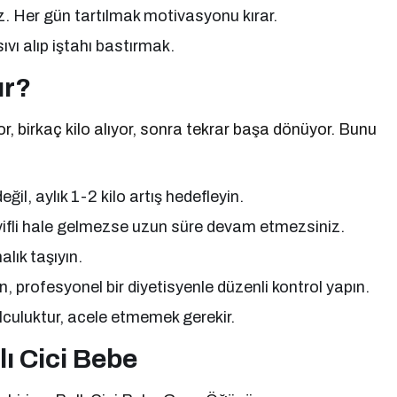
z. Her gün tartılmak motivasyonu kırar.
ıvı alıp iştahı bastırmak.
ır?
or, birkaç kilo alıyor, sonra tekrar başa dönüyor. Bunu
il, aylık 1-2 kilo artış hedefleyin.
eyifli hale gelmezse uzun süre devam etmezsiniz.
alık taşıyın.
n, profesyonel bir diyetisyenle düzenli kontrol yapın.
lculuktur, acele etmemek gerekir.
ı Cici Bebe