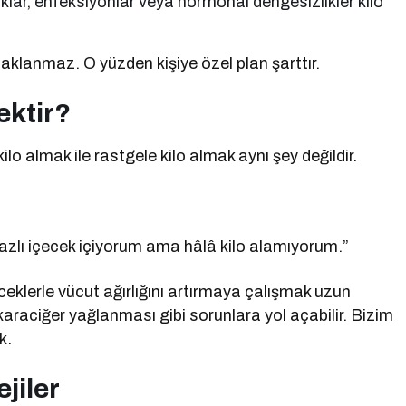
lıklar, enfeksiyonlar veya hormonal dengesizlikler kilo
naklanmaz. O yüzden kişiye özel plan şarttır.
ektir?
kilo almak ile rastgele kilo almak aynı şey değildir.
azlı içecek içiyorum ama hâlâ kilo alamıyorum.”
yeceklerle vücut ağırlığını artırmaya çalışmak uzun
karaciğer yağlanması gibi sorunlara yol açabilir. Bizim
k.
jiler