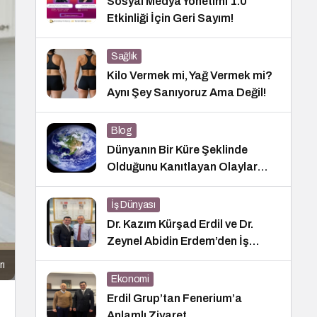
Sosyal Medya Yönetimi 1.0
Etkinliği İçin Geri Sayım!
Sağlık
Kilo Vermek mi, Yağ Vermek mi?
Aynı Şey Sanıyoruz Ama Değil!
Blog
Dünyanın Bir Küre Şeklinde
Olduğunu Kanıtlayan Olaylar
Nedir?
İş Dünyası
Dr. Kazım Kürşad Erdil ve Dr.
Zeynel Abidin Erdem’den İş
Dünyası Buluşması
rı
Ekonomi
Erdil Grup’tan Fenerium’a
Anlamlı Ziyaret