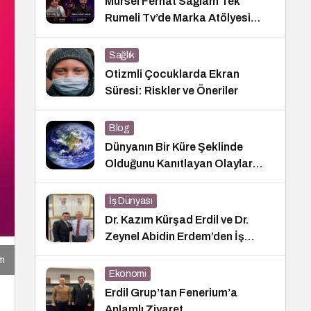
Mürsel Ferhat Sağlam Tek
Rumeli Tv’de Marka Atölyesi
Programına Konuk Oldu
Sağlık
Otizmli Çocuklarda Ekran
Süresi: Riskler ve Öneriler
Blog
Dünyanın Bir Küre Şeklinde
Olduğunu Kanıtlayan Olaylar
Nedir?
İş Dünyası
Dr. Kazım Kürşad Erdil ve Dr.
Zeynel Abidin Erdem’den İş
Dünyası Buluşması
ım
Ekonomi
Erdil Grup’tan Fenerium’a
Anlamlı Ziyaret