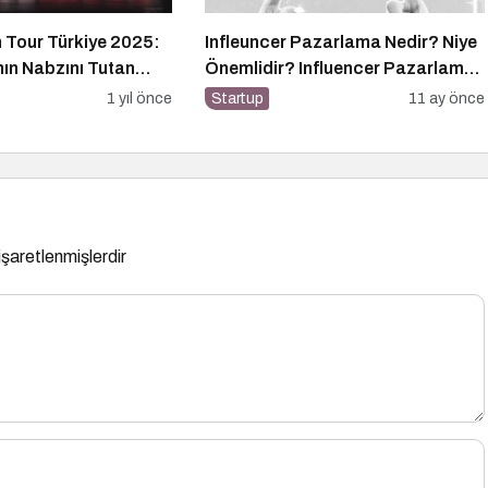
 Tour Türkiye 2025:
Infleuncer Pazarlama Nedir? Niye
nın Nabzını Tutan
Önemlidir? Influencer Pazarlama
Nasıl Yapılır?
1 yıl önce
Startup
11 ay önce
 işaretlenmişlerdir