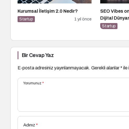
Kurumsal İletişim 2.0 Nedir?
SEO Vibes on
Dijital Dünya
Startup
1 yıl önce
Etkinlik
Startup
Bir Cevap Yaz
E-posta adresiniz yayınlanmayacak.
Gerekli alanlar
*
ile
Yorumunuz
*
Adınız
*