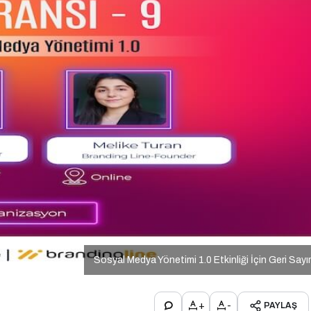
Sosyal Medya Yönetimi 1.0 Etkinliği İçin Geri Say
+
-
PAYLAŞ