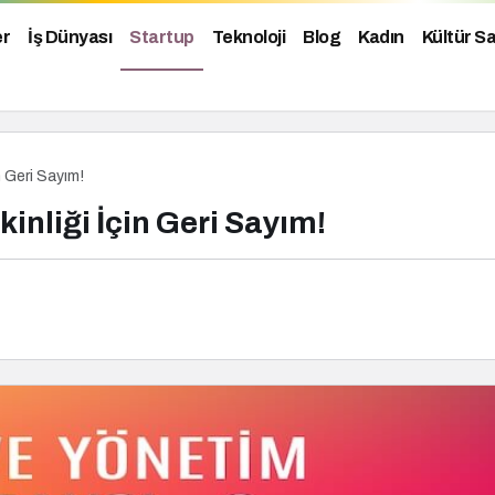
er
İş Dünyası
Startup
Teknoloji
Blog
Kadın
Kültür S
n Geri Sayım!
inliği İçin Geri Sayım!