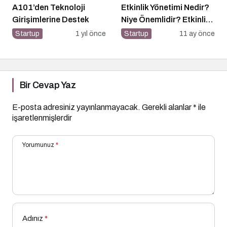
A101’den Teknoloji
Etkinlik Yönetimi Nedir?
Girişimlerine Destek
Niye Önemlidir? Etkinlik
Yönetimi Nasıl Yapılır?
Startup
1 yıl önce
Startup
11 ay önce
Bir Cevap Yaz
E-posta adresiniz yayınlanmayacak.
Gerekli alanlar
*
ile
işaretlenmişlerdir
Yorumunuz
*
Adınız
*