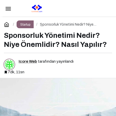
Kampanya Tasarımı Nedir? Niye Önemlidir?
Kampanya Tasarımı Nasıl Yapılır?
Paylaş
Yorum Yap
Sponsorluk Yönetimi Nedir? Niye
Startup
Önemlidir? Nasıl Yapılır?
Sponsorluk Yönetimi Nedir?
Niye Önemlidir? Nasıl Yapılır?
Icore Web
tarafından yayınlandı
7dk, 11sn