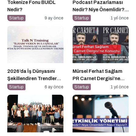
Tokenize Fonu BUIDL
Podcast Pazarlaması
Nedir?
Nedir? Niye Önemlidir?
Podcast Pazarlaması
Startup
9 ay önce
Startup
1 yıl önce
Nasıl Yapılır?
2026’da İş Dünyasını
Mürsel Ferhat Sağlam
Şekillendiren Trendler
PR Carnet Dergisi’ne
Talk N Training “İlham
Konuştu
Startup
6 ay önce
Startup
1 yıl önce
Veren Buluşmalar”
Serisinde!