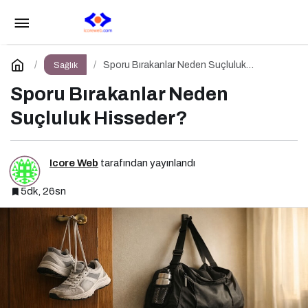
Haftada 5 Gün Spor Yapmak Gerçekten
Sağlıklı mı?
Paylaş
Yorum Yap
Sporu Bırakanlar Neden Suçluluk
Sağlık
Hisseder?
Sporu Bırakanlar Neden
Suçluluk Hisseder?
Icore Web
tarafından yayınlandı
5dk, 26sn