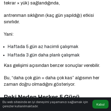
tekrar × yük) sağlandığında,
antrenman sıklığının (kaç gün yapıldığı) etkisi
sınırlıdır.
Yani:
Haftada 5 gün az hacimli çalışmak
Haftada 3 gün daha planlı çalışmak
Kas gelişimi açısından benzer sonuçlar verebilir.
Bu, “daha çok gün = daha çok kas” algısının her
zaman doğru olmadığını gösteriyor.
Peki Neden Herkes 5 Günü
Bu web sitesinde en iyi deneyimi yaşamanızı sağlamak için
Savunuyor?
Kabul
çerezler kullanılmaktadır.