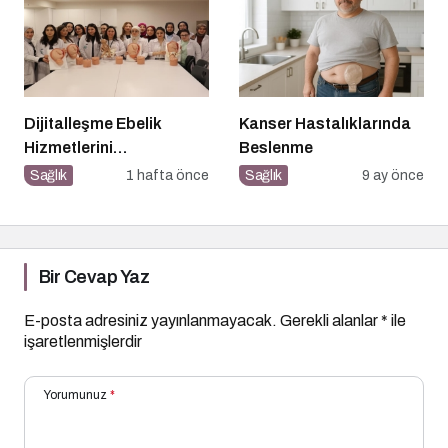
Dijitalleşme Ebelik
Kanser Hastalıklarında
Hizmetlerini
Beslenme
Dönüştürüyor
Sağlık
1 hafta önce
Sağlık
9 ay önce
Bir Cevap Yaz
E-posta adresiniz yayınlanmayacak.
Gerekli alanlar
*
ile
işaretlenmişlerdir
Yorumunuz
*