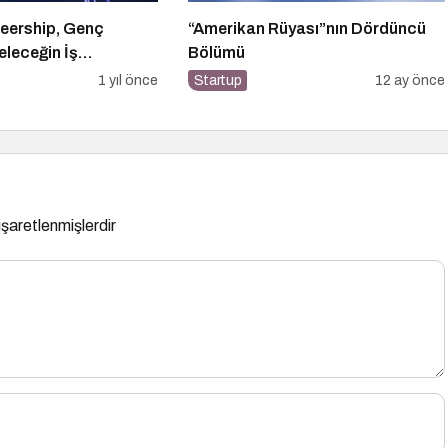
eership, Genç
“Amerikan Rüyası”nın Dördüncü
eleceğin İş
Bölümü
uluşturuyor!
1 yıl önce
Startup
12 ay önce
 işaretlenmişlerdir