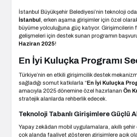
İstanbul Büyükşehir Belediyesi’nin teknoloji oda
İstanbul
, erken aşama girişimler için özel olara
büyüme yolculuğuna güç katıyor. Girişimcilerin fik
gelişmeleri için destek sunan programın başvuru
Haziran 2025
!
En İyi Kuluçka Programı Seç
Türkiye’nin en etkili girişimcilik destek mekaniz
sağladığı somut katkılarla “
En İyi Kuluçka Pro
amacıyla 2025 dönemine özel hazırlanan
Ön K
stratejik alanlarda rehberlik edecek.
Teknoloji Tabanlı Girişimlere Güçlü A
Yapay zekâdan mobil uygulamalara, akıllı şehir 
çok alanda faaliyet gösteren girişimlere açık o