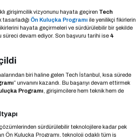
klı girişimcilik vizyonunu hayata geçiren
Tech
k tasarladığı
Ön Kuluçka Programı
ile yenilikçi fikirlerin
irlerini hayata geçirmeleri ve sürdürülebilir bir şekilde
 süreci devam ediyor. Son başvuru tarihi ise
4
ildi
malarından biri haline gelen Tech İstanbul, kısa sürede
gramı
” unvanını kazandı. Bu başarıyı devam ettirmek
uluçka Programı
, girişimcilere hem teknik hem de
ltyapı
çözümlerinden sürdürülebilir teknolojilere kadar pek
lan Ön Kuluçka Programı, teknoloji odaklı tüm iş