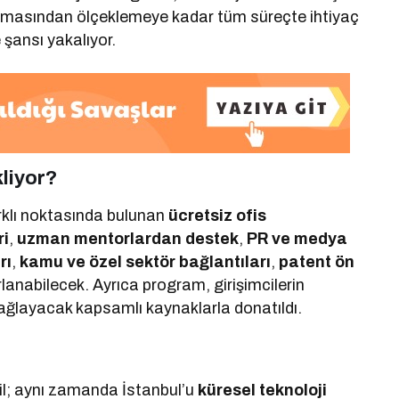
kir aşamasından ölçeklemeye kadar tüm süreçte ihtiyaç
 şansı yakalıyor.
kliyor?
arklı noktasında bulunan
ücretsiz ofis
ri
,
uzman mentorlardan destek
,
PR ve medya
rı
,
kamu ve özel sektör bağlantıları
,
patent ön
lanabilecek. Ayrıca program, girişimcilerin
sağlayacak kapsamlı kaynaklarla donatıldı.
il; aynı zamanda İstanbul’u
küresel teknoloji