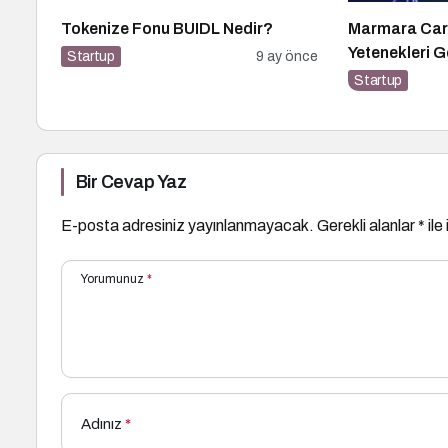
Tokenize Fonu BUIDL Nedir?
Marmara Car
Yetenekleri G
Startup
9 ay önce
Dünyasıyla B
Startup
Bir Cevap Yaz
E-posta adresiniz yayınlanmayacak.
Gerekli alanlar
*
ile
Yorumunuz
*
Adınız
*