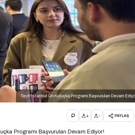
Tech İstanbul Ön Kuluçka Programı Başvuruları Devam Ediy
+
-
PAYLAŞ
Kuluçka Programı Başvuruları Devam Ediyor!