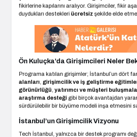
fikirlerine kapılarını aralıyor. Girişimciler, fi
duydukları destekleri
ücretsiz
şekilde elde etme
Ön Kuluçka’da Girişimcileri Neler Be
Programa katılan girişimler; İstanbul’un dört f
alanları
,
girişimcilik ve iş geliştirme eğitimle
görünürlüğü
,
yatırımcı ve müşteri buluşmala
araştırma desteği
gibi birçok avantajdan yarar
sürdürülebilir bir büyüme modeli inşa etmesini 
İstanbul’un Girişimcilik Vizyonu
Tech İstanbul, yalnızca bir destek programı değ