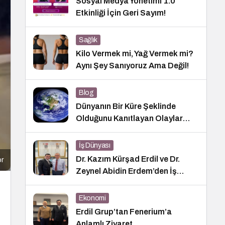
Sosyal Medya Yönetimi 1.0
Etkinliği İçin Geri Sayım!
Sağlık
Kilo Vermek mi, Yağ Vermek mi?
Aynı Şey Sanıyoruz Ama Değil!
Blog
Dünyanın Bir Küre Şeklinde
Olduğunu Kanıtlayan Olaylar
Nedir?
İş Dünyası
Dr. Kazım Kürşad Erdil ve Dr.
or
Zeynel Abidin Erdem’den İş
Dünyası Buluşması
Ekonomi
Erdil Grup’tan Fenerium’a
Anlamlı Ziyaret