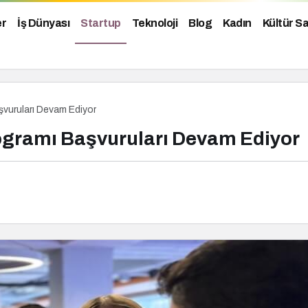
er
İş Dünyası
Startup
Teknoloji
Blog
Kadın
Kültür S
vuruları Devam Ediyor
ogramı Başvuruları Devam Ediyor