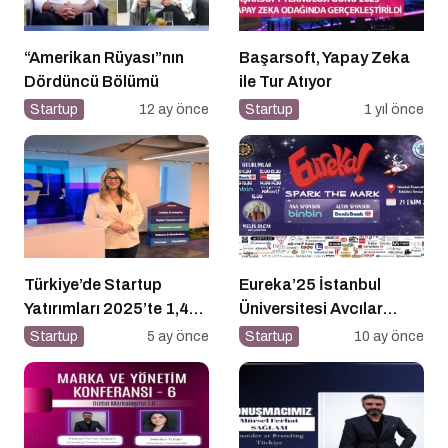
“Amerikan Rüyası”nın
Başarsoft, Yapay Zeka
Dördüncü Bölümü
ile Tur Atıyor
Startup
12 ay önce
Startup
1 yıl önce
Türkiye’de Startup
Eureka’25 İstanbul
Yatırımları 2025’te 1,4
Üniversitesi Avcılar
Milyar Dolara Ulaştı
Kampüsü İşletme
Startup
5 ay önce
Startup
10 ay önce
Fakültesinde