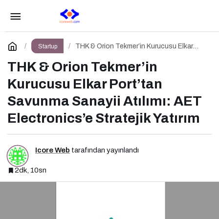
Pladis Hızlandırma Programı
Paylaş
Yorum Yap
THK & Orion Tekmer’in Kurucusu Elkar
Startup
Port’tan Savunma Sanayii Atılımı: AET
Electronics’e Stratejik Yatırım
THK & Orion Tekmer’in
Kurucusu Elkar Port’tan
Savunma Sanayii Atılımı: AET
Electronics’e Stratejik Yatırım
Icore Web
tarafından yayınlandı
2dk, 10sn