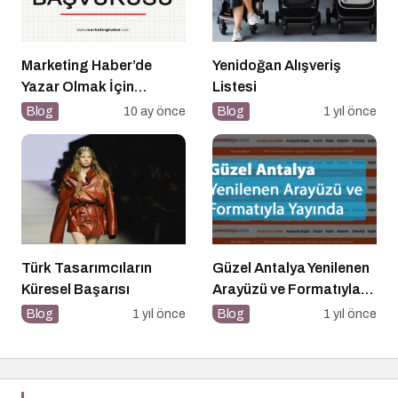
Marketing Haber’de
Yenidoğan Alışveriş
Yazar Olmak İçin
Listesi
Yazarlık Başvurusu
Blog
10 ay önce
Blog
1 yıl önce
Başladı!
Türk Tasarımcıların
Güzel Antalya Yenilenen
Küresel Başarısı
Arayüzü ve Formatıyla
Yayında
Blog
1 yıl önce
Blog
1 yıl önce