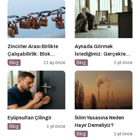
Zincirler Arası Birlikte
Aynada Görmek
Çalışabilirlik: Blok
İstediğimiz: Gerçekten
Zincirlerin Geleceği
Kimiz?
Blog
11 ay önce
Blog
1 yıl önce
Eyüpsultan Çilingir
İklim Yasasına Neden
Hayır Demeliyiz?
Blog
1 yıl önce
Blog
1 yıl önce