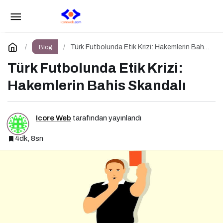
Marketing Haber’de Yazar Olmak İçin Yazarlık
Başvurusu Başladı!
Paylaş
Yorum Yap
Türk Futbolunda Etik Krizi: Hakemlerin Bahis
Blog
Skandalı
Türk Futbolunda Etik Krizi:
Hakemlerin Bahis Skandalı
Icore Web
tarafından yayınlandı
4dk, 8sn