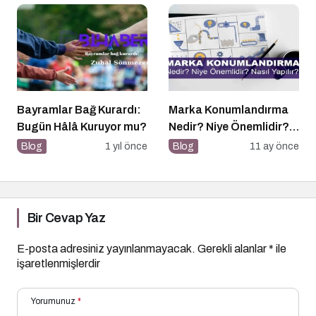
Bayramlar Bağ Kurardı:
Marka Konumlandırma
Bugün Hâlâ Kuruyor mu?
Nedir? Niye Önemlidir?
Nasıl Yapılır?
Blog
1 yıl önce
Blog
11 ay önce
Bir Cevap Yaz
E-posta adresiniz yayınlanmayacak.
Gerekli alanlar
*
ile
işaretlenmişlerdir
Yorumunuz
*