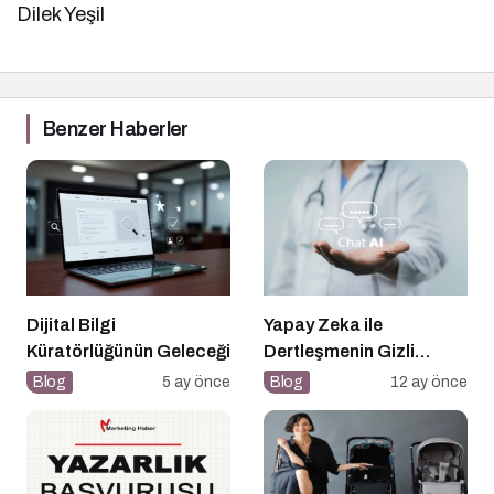
Dilek Yeşil
Benzer Haberler
Dijital Bilgi
Yapay Zeka ile
Küratörlüğünün Geleceği
Dertleşmenin Gizli
Tehlikeleri
Blog
5 ay önce
Blog
12 ay önce