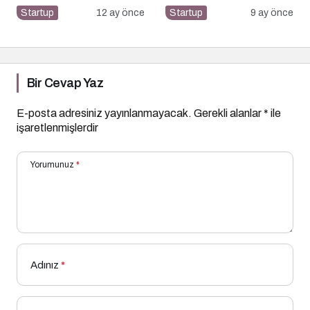
Nasıl Yapılır?
Pazarlaması İçin 10
Startup
12 ay önce
Startup
9 ay önce
Altın İpucu
Bir Cevap Yaz
E-posta adresiniz yayınlanmayacak.
Gerekli alanlar
*
ile
işaretlenmişlerdir
Yorumunuz
*
Adınız
*