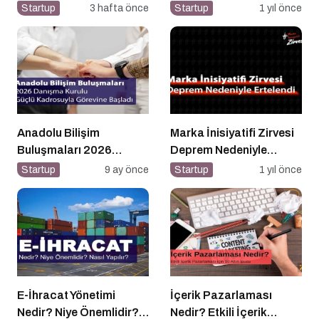
Konuşmacı Olarak Yer
Kullanın
Startup
3 hafta önce
Startup
1 yıl önce
Alma Kriterleri Nelerdir?
Anadolu Bilişim
Marka İnisiyatifi Zirvesi
Buluşmaları 2026
Deprem Nedeniyle
Danışma Kurulu Güçlü
Ertelendi
Startup
9 ay önce
Startup
1 yıl önce
Kadrosuyla Görevine
Başladı
E-İhracat Yönetimi
İçerik Pazarlaması
Nedir? Niye Önemlidir?
Nedir? Etkili İçerik