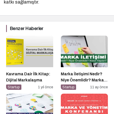
katkı sağlamıştır.
Benzer Haberler
Kavrama Dair İlk Kitap:
Marka İletişimi Nedir?
Dijital Markalaşma
Niye Önemlidir? Marka
İletişimi Nasıl Yapılır?
Startup
1 yıl önce
Startup
11 ay önce