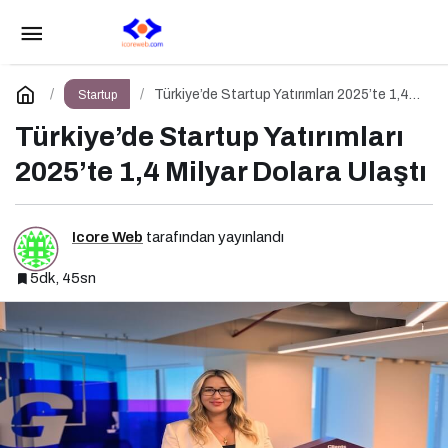
Dijital Markalaşma 1.0 Eğitimi İstanbul
Üniversitesi’nde Gerçekleşti!
Paylaş
Yorum Yap
Türkiye’de Startup Yatırımları 2025’te 1,4
Startup
Milyar Dolara Ulaştı
Türkiye’de Startup Yatırımları
2025’te 1,4 Milyar Dolara Ulaştı
Icore Web
tarafından yayınlandı
5dk, 45sn