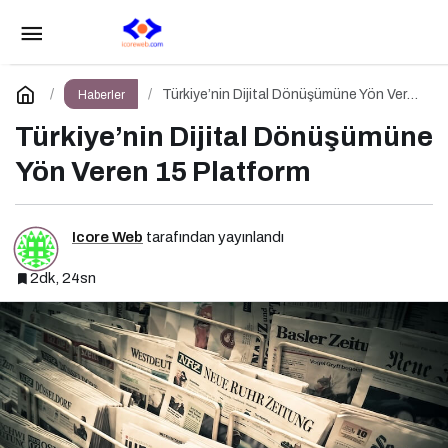
Türkiye’nin Dijital Gündemini Belirleyen 15
Haber Sitesi
Paylaş
Yorum Yap
Türkiye’nin Dijital Dönüşümüne Yön Veren
Haberler
15 Platform
Türkiye’nin Dijital Dönüşümüne
Yön Veren 15 Platform
Icore Web
tarafından yayınlandı
2dk, 24sn