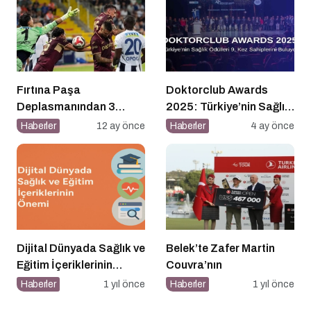
Fırtına Paşa
Doktorclub Awards
Deplasmanından 3
2025: Türkiye’nin Sağlık
Puanla Ayrıldı
Ödülleri 9. Kez
Haberler
12 ay önce
Haberler
4 ay önce
Sahiplerini Buluyor
Dijital Dünyada Sağlık ve
Belek’te Zafer Martin
Eğitim İçeriklerinin
Couvra’nın
Önemi
Haberler
1 yıl önce
Haberler
1 yıl önce