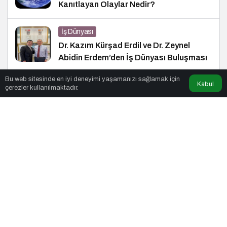
Kanıtlayan Olaylar Nedir?
İş Dünyası
Dr. Kazım Kürşad Erdil ve Dr. Zeynel
Abidin Erdem’den İş Dünyası Buluşması
Bu web sitesinde en iyi deneyimi yaşamanızı sağlamak için
Kabul
Ekonomi
çerezler kullanılmaktadır.
Erdil Grup’tan Fenerium’a Anlamlı
Ziyaret
© Telif Hakkı 27.01.2011, Tüm Hakları Saklıdır.
haber
,
haberler
,
gezilecek yerler
,
en iyiler listesi
,
bihaber
,
startup
,
sağlıklı
,
eshaber
,
kadın
,
habertr