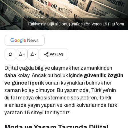
Türkiye'nin Dijital Dönüşümüne Yön Veren 15 Platform
+
-
PAYLAŞ
Dijital çağda bilgiye ulaşmak her zamankinden
daha kolay. Ancak bu bolluk içinde
güvenilir, özgün
ve güncel içerik
sunan kaynakları bulmak her
zaman kolay olmuyor. Bu yazımızda, Türkiye’nin
dijital medya ekosisteminde ses getiren, farklı
alanlarda yayın yapan ve kendi kulvarlarında fark
yaratan 15 siteyi tanıtıyoruz.
Moda ve Yaşam Tarzında Dijital