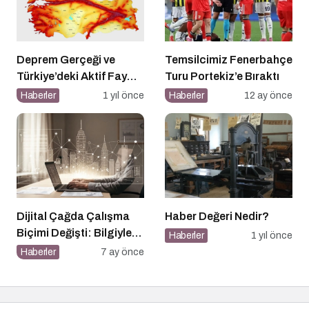
Deprem Gerçeği ve
Temsilcimiz Fenerbahçe
Türkiye’deki Aktif Fay
Turu Portekiz’e Bıraktı
Hatları (Tüm Şehirler)
Haberler
1 yıl önce
Haberler
12 ay önce
Dijital Çağda Çalışma
Haber Değeri Nedir?
Biçimi Değişti: Bilgiyle
Haberler
1 yıl önce
Para Kazananların Yeni
Haberler
7 ay önce
Düzeni