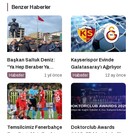
Benzer Haberler
Başkan Saltuk Deniz:
Kayserispor Evinde
“Ya Hep Beraber Ya
Galatasaray’ı Ağırlıyor
Hiçbirimiz!”
Haberler
1 yıl önce
Haberler
12 ay önce
Temsilcimiz Fenerbahçe
Doktorclub Awards