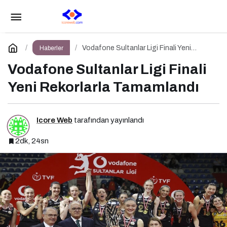
Exotoll, Avrupa Otoyollarını Dijitalleştirdi: Türk
Startupından Büyük Başarı
Paylaş
Yorum Yap
Vodafone Sultanlar Ligi Finali Yeni
Haberler
Rekorlarla Tamamlandı
Vodafone Sultanlar Ligi Finali
Yeni Rekorlarla Tamamlandı
Icore Web
tarafından yayınlandı
2dk, 24sn