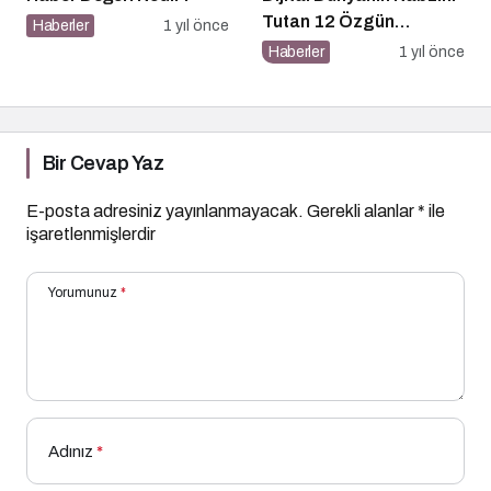
Tutan 12 Özgün
Haberler
1 yıl önce
Platform
Haberler
1 yıl önce
Bir Cevap Yaz
E-posta adresiniz yayınlanmayacak.
Gerekli alanlar
*
ile
işaretlenmişlerdir
Yorumunuz
*
Adınız
*