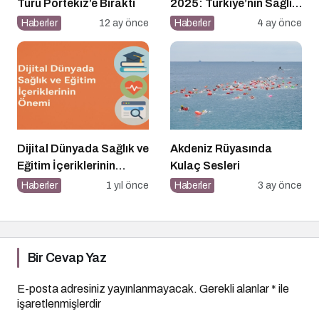
Turu Portekiz’e Bıraktı
2025: Türkiye’nin Sağlık
Ödülleri 9. Kez
Haberler
12 ay önce
Haberler
4 ay önce
Sahiplerini Buluyor
Dijital Dünyada Sağlık ve
Akdeniz Rüyasında
Eğitim İçeriklerinin
Kulaç Sesleri
Önemi
Haberler
1 yıl önce
Haberler
3 ay önce
Bir Cevap Yaz
E-posta adresiniz yayınlanmayacak.
Gerekli alanlar
*
ile
işaretlenmişlerdir