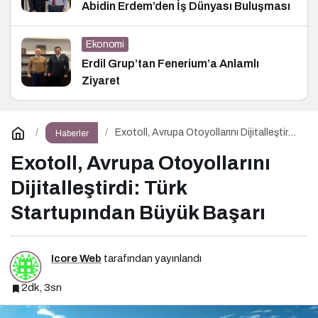
Abidin Erdem’den İş Dünyası Buluşması
Ekonomi
Erdil Grup’tan Fenerium’a Anlamlı
Ziyaret
Exotoll, Avrupa Otoyollarını Dijitalleştirdi:
Haberler
Türk Startupından Büyük Başarı
Exotoll, Avrupa Otoyollarını
Dijitalleştirdi: Türk
Startupından Büyük Başarı
Icore Web
tarafından yayınlandı
2dk, 3sn