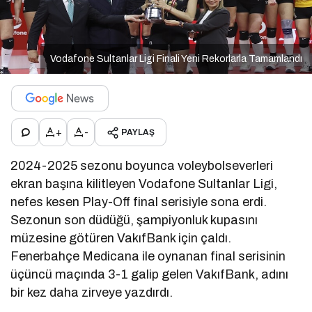
Vodafone Sultanlar Ligi Finali Yeni Rekorlarla Tamamlandı
+
-
PAYLAŞ
2024-2025 sezonu boyunca voleybolseverleri
ekran başına kilitleyen Vodafone Sultanlar Ligi,
nefes kesen Play-Off final serisiyle sona erdi.
Sezonun son düdüğü, şampiyonluk kupasını
müzesine götüren VakıfBank için çaldı.
Fenerbahçe Medicana ile oynanan final serisinin
üçüncü maçında 3-1 galip gelen VakıfBank, adını
bir kez daha zirveye yazdırdı.