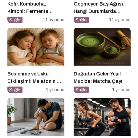
Kefir, Kombucha,
Geçmeyen Baş Ağrısı:
Kimchi: Fermente
Hangi Durumlarda
Gıdalar Sağlıkta Yeni
Ciddiye Alınmalı?
Sağlık
11 ay önce
Sağlık
11 ay önce
Trend mi?
Beslenme ve Uyku
Doğadan Gelen Yeşil
Etkileşimi: Melatonin,
Mucize: Matcha Çayı
Triptofan ve Çocuk
Sağlık
1 yıl önce
Sağlık
1 yıl önce
Davranışları