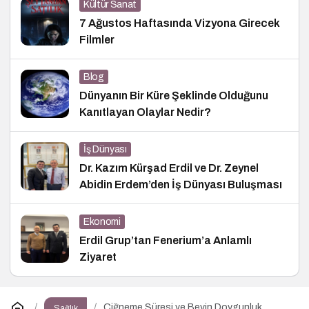
Kültür Sanat
7 Ağustos Haftasında Vizyona Girecek
Filmler
Blog
Dünyanın Bir Küre Şeklinde Olduğunu
Kanıtlayan Olaylar Nedir?
İş Dünyası
Dr. Kazım Kürşad Erdil ve Dr. Zeynel
Abidin Erdem’den İş Dünyası Buluşması
Ekonomi
Erdil Grup’tan Fenerium’a Anlamlı
Ziyaret
Çiğneme Süresi ve Beyin Doygunluk
Sağlık