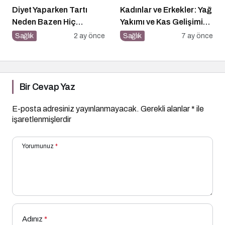
Diyet Yaparken Tartı
Kadınlar ve Erkekler: Yağ
Neden Bazen Hiç
Yakımı ve Kas Gelişimi
Oynamaz?
Arasındaki Farklar
Sağlık
2 ay önce
Sağlık
7 ay önce
Bir Cevap Yaz
E-posta adresiniz yayınlanmayacak.
Gerekli alanlar
*
ile
işaretlenmişlerdir
Yorumunuz
*
Adınız
*