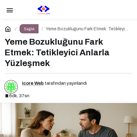
Çiğneme Süresi ve Beyin Doygunluk Sinyalleri
Paylaş
Yorum Yap
Yeme Bozukluğunu Fark Etmek: Tetikleyici
Sağlık
Anlarla Yüzleşmek
Yeme Bozukluğunu Fark
Etmek: Tetikleyici Anlarla
Yüzleşmek
Icore Web
tarafından yayınlandı
6dk, 37sn