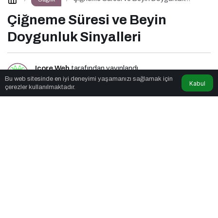
Sinyalleri
Çiğneme Süresi ve Beyin
Doygunluk Sinyalleri
Icore Web
tarafından yayınlandı
Bu web sitesinde en iyi deneyimi yaşamanızı sağlamak için
Kabul
çerezler kullanılmaktadır.
6dk, 25sn
Çiğneme Süresi ve Beyin Doygunluk Sinyalleri