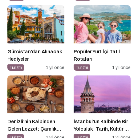
Gürcistan’dan Alınacak
Popüler Yurt İçi Tatil
Hediyeler
Rotaları
Turizm
1 yıl önce
Turizm
1 yıl önce
Denizli’nin Kalbinden
İstanbul’un Kalbinde Bir
Gelen Lezzet: Çamlık
Yolculuk: Tarih, Kültür ve
Denizli Kebapçısı
Manzaranın Buluşma
Turizm
1 yıl önce
Turizm
1 yıl önce