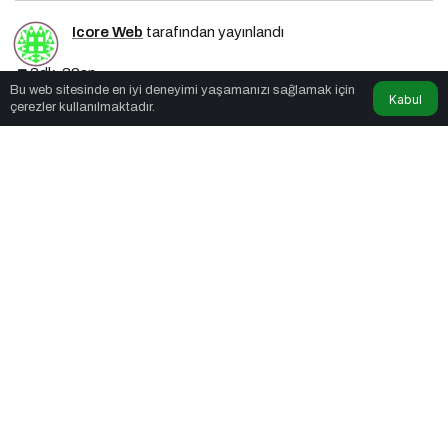
Icore Web
tarafından yayınlandı
3dk, 32sn
Bu web sitesinde en iyi deneyimi yaşamanızı sağlamak için
Kabul
çerezler kullanılmaktadır.
Muratpaşa İlçesi
PAYLAŞ