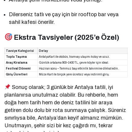
Dilerseniz tatlı ve çay için bir rooftop bar veya
sahil kafesi önerilir.
Ekstra Tavsiyeler (2025’e Özel)
Tavsiye Kategorisi
Detay
Toplu Taşıma
AntalyaKart ile otobüs, tramvay ulaşımı kolay ve ucuz.
Araç Kiralama
Günlük ortalama 900–1400 TL, çevre köyler için ideal.
Festival Dönemi
Haziran sonu – Temmuz başı etkinlik takvimine dikkat edin.
Giriş Ücretleri
Müze Kart ile birçok yere ücretsiz veya indirimli giriş.
Sonuç olarak; 3 günlük bir Antalya tatili, iyi
planlanırsa unutulmaz olabilir. Bu rehberle, hem
doğa hem tarih hem de deniz tatilini bir araya
getiren dolu dolu bir rota sunmaya çalıştık. Süreniz
sınırlıysa bile, Antalya’dan keyif almanız mümkün.
Unutmayın, şehir sizi bir kez çağırdı mı, tekrar