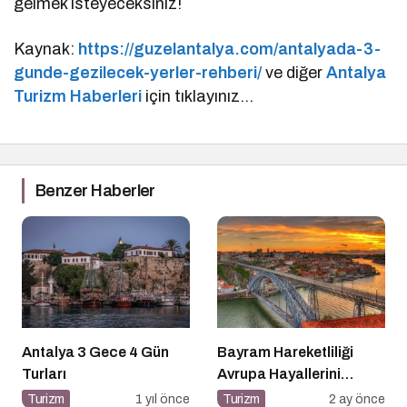
gelmek isteyeceksiniz!
Kaynak:
https://guzelantalya.com/antalyada-3-
gunde-gezilecek-yerler-rehberi/
ve diğer
Antalya
Turizm Haberleri
için tıklayınız…
Benzer Haberler
Antalya 3 Gece 4 Gün
Bayram Hareketliliği
Turları
Avrupa Hayallerini
Tetikledi
Turizm
1 yıl önce
Turizm
2 ay önce