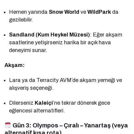
Hemen yanında
Snow World
ve
WildPark
da
gezilebilir.
Sandland (Kum Heykel Müzesi)
: Eğer akşam
saatlerine yetişirseniz harika bir açık hava
deneyimi sunar.
Akşam:
Lara ya da Terracity AVM’de akşam yemeği ve
alışveriş seçeneği.
Dilerseniz
Kaleiçi
’ne tekrar dönerek gece
eğlencesi alternatifleri.
Gün 3:
Olympos – Çıralı – Yanartaş (veya
alternatif kısa rota)