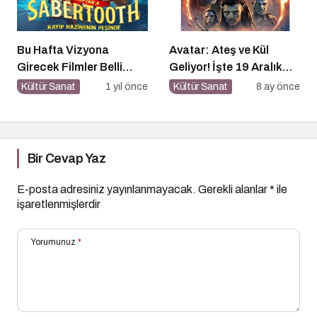
Bu Hafta Vizyona
Avatar: Ateş ve Kül
Girecek Filmler Belli
Geliyor! İşte 19 Aralık
Oldu: Sinema Keyfi
Vizyon Filmleri
Kültür Sanat
1 yıl önce
Kültür Sanat
8 ay önce
Paribu Cineverse’te
Başlıyor!
Bir Cevap Yaz
E-posta adresiniz yayınlanmayacak.
Gerekli alanlar
*
ile
işaretlenmişlerdir
Yorumunuz
*