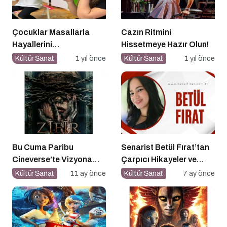
Çocuklar Masallarla
Cazın Ritmini
Hayallerini
Hissetmeye Hazır Olun!
Gerçekleştiriyor!
Kültür Sanat
1 yıl önce
Kültür Sanat
1 yıl önce
Bu Cuma Paribu
Senarist Betül Fırat’tan
Cineverse’te Vizyona
Çarpıcı Hikayeler ve
Girecek Filmler
Şarkılar
Kültür Sanat
11 ay önce
Kültür Sanat
7 ay önce