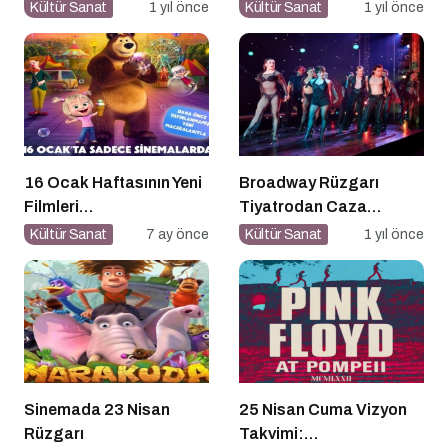
ile Söyleşi
Belli Oldu
Kültür Sanat
1 yıl önce
Kültür Sanat
1 yıl önce
16 Ocak Haftasının Yeni
Broadway Rüzgarı
Filmleri
Tiyatrodan Caza
Sinemaseverlerle
Dopdolu Bir Program
Kültür Sanat
7 ay önce
Kültür Sanat
1 yıl önce
Buluşuyor
Sinemada 23 Nisan
25 Nisan Cuma Vizyon
Rüzgarı
Takvimi: