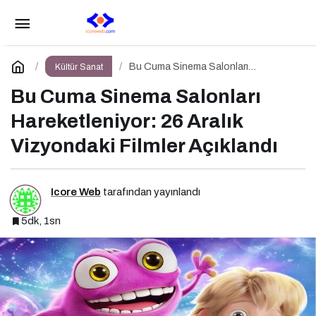
Avatar: Ateş ve Kül Geliyor! İşte 19 Aralık
Vizyon Filmleri
Paylaş
Yorum Yap
Bu Cuma Sinema Salonları
Kültür Sanat
Hareketleniyor: 26 Aralık Vizyondaki
Filmler Açıklandı
Bu Cuma Sinema Salonları
Hareketleniyor: 26 Aralık
Vizyondaki Filmler Açıklandı
Icore Web
tarafından yayınlandı
5dk, 1sn