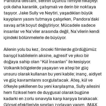
Pandora destanı, serinin üçüncü filmiyle hikâyeyi
çok daha karanlık, çatışmalı ve derin bir noktaya
taşıyor. Jake Sully ve Neytiri, yaşadıkları büyük
kayıpların yasını tutmaya çalışırken, Pandora’daki
savaş artık boyut değiştiriyor. Mücadele sadece
insanlar ve Na’viler arasında değil, Na’vilerin kendi
içindeki bölünmelerle de büyüyor.
Ailenin yolu bu kez, önceki filmlerde gördüğümüz
barışçıl kabilelerin aksine, agresif ve yıkıcı bir
doğaya sahip olan “Kül İnsanları” ile kesişiyor.
Volkanik bölgelerde yaşayan ve ateşi bir güç
unsuru olarak kullanan bu yeni kabile; inanç, aidiyet
ve güç kavramlarını sorgulatacak. Ateş, kül ve
öfkeyle şekillenen bu yeni karşılaşma, Sully ailesini
hem fiziksel hem de duygusal olarak bugüne
kadarki en zorlu sınavıyla karşı karşıya bırakacak.
Görsel efektleriyle sınırları zorlayan yapım, IMAX