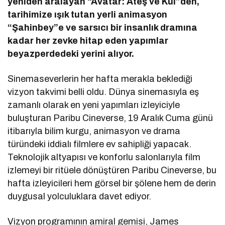
yeniden aralayan “Avatar: Ateş ve Kül”den,
tarihimize ışık tutan yerli animasyon
“Şahinbey”e ve sarsıcı bir insanlık dramına
kadar her zevke hitap eden yapımlar
beyazperdedeki yerini alıyor.
Sinemaseverlerin her hafta merakla beklediği
vizyon takvimi belli oldu. Dünya sinemasıyla eş
zamanlı olarak en yeni yapımları izleyiciyle
buluşturan Paribu Cineverse, 19 Aralık Cuma günü
itibarıyla bilim kurgu, animasyon ve drama
türündeki iddialı filmlere ev sahipliği yapacak.
Teknolojik altyapısı ve konforlu salonlarıyla film
izlemeyi bir ritüele dönüştüren Paribu Cineverse, bu
hafta izleyicileri hem görsel bir şölene hem de derin
duygusal yolculuklara davet ediyor.
Vizyon programının amiral gemisi, James