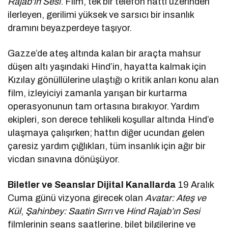
Rajab’ın Sesi
. Film, tek bir telefon hattı üzerinden
ilerleyen, gerilimi yüksek ve sarsıcı bir insanlık
dramını beyazperdeye taşıyor.
Gazze’de ateş altında kalan bir araçta mahsur
düşen altı yaşındaki Hind’in, hayatta kalmak için
Kızılay gönüllülerine ulaştığı o kritik anları konu alan
film, izleyiciyi zamanla yarışan bir kurtarma
operasyonunun tam ortasına bırakıyor. Yardım
ekipleri, son derece tehlikeli koşullar altında Hind’e
ulaşmaya çalışırken; hattın diğer ucundan gelen
çaresiz yardım çığlıkları, tüm insanlık için ağır bir
vicdan sınavına dönüşüyor.
Biletler ve Seanslar Dijital Kanallarda
19 Aralık
Cuma günü vizyona girecek olan
Avatar: Ateş ve
Kül
,
Şahinbey: Saatin Sırrı
ve
Hind Rajab’ın Sesi
filmlerinin seans saatlerine, bilet bilgilerine ve