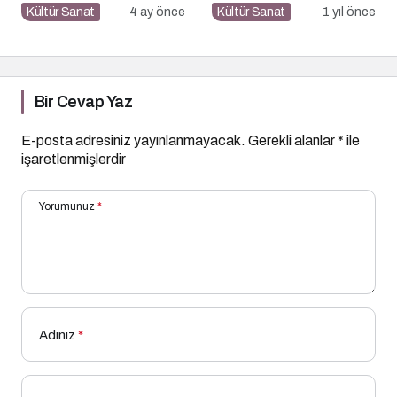
Sinemaseverleri
Kültür Sanat
4 ay önce
Kültür Sanat
1 yıl önce
Bekleyen Yepyeni Filmler
Bir Cevap Yaz
E-posta adresiniz yayınlanmayacak.
Gerekli alanlar
*
ile
işaretlenmişlerdir
Yorumunuz
*
Adınız
*