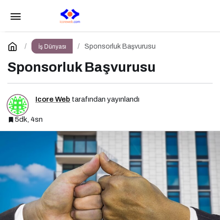
3F 1M Etkinliği 15 Ekim’de Gerçekleşecek!
Paylaş
Yorum Yap
Sponsorluk Başvurusu
İş Dünyası
Sponsorluk Başvurusu
Icore Web
tarafından yayınlandı
5dk, 4sn