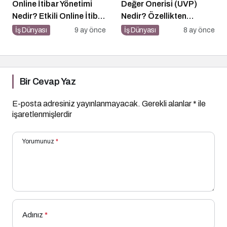
Online İtibar Yönetimi
Değer Önerisi (UVP)
Nedir? Etkili Online İtibar
Nedir? Özellikten
Yönetimi İçin 10 Altın
Faydaya Geçiş
İş Dünyası
9 ay önce
İş Dünyası
8 ay önce
İpucu
Bir Cevap Yaz
E-posta adresiniz yayınlanmayacak.
Gerekli alanlar
*
ile
işaretlenmişlerdir
Yorumunuz
*
Adınız
*