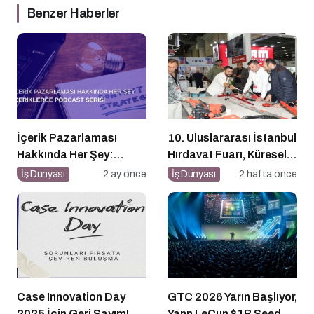
Benzer Haberler
İçerik Pazarlaması
10. Uluslararası İstanbul
Hakkında Her Şey:
Hırdavat Fuarı, Küresel
İçeriklerce Podcast
Ticaretin Yeni Merkezi
İş Dünyası
2 ay önce
İş Dünyası
2 hafta önce
Serisi
Olmaya Hazırlanıyor
Case Innovation Day
GTC 2026 Yarın Başlıyor,
2025 İçin Geri Sayım!
Yann LeCun $1B Seed