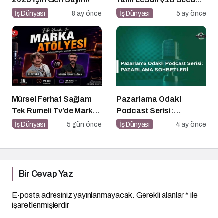
Aldı: AI Fonlama
İş Dünyası
8 ay önce
İş Dünyası
5 ay önce
Çılgınlığı
Mürsel Ferhat Sağlam
Pazarlama Odaklı
Tek Rumeli Tv’de Marka
Podcast Serisi:
Atölyesi Programına
Pazarlama Sohbetleri
İş Dünyası
5 gün önce
İş Dünyası
4 ay önce
Konuk Oldu
Bir Cevap Yaz
E-posta adresiniz yayınlanmayacak.
Gerekli alanlar
*
ile
işaretlenmişlerdir