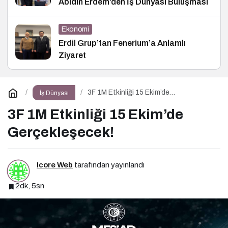
Abidin Erdem’den İş Dünyası Buluşması
Ekonomi
Erdil Grup’tan Fenerium’a Anlamlı
Ziyaret
3F 1M Etkinliği 15 Ekim’de
İş Dünyası
Gerçekleşecek!
3F 1M Etkinliği 15 Ekim’de
Gerçekleşecek!
Icore Web
tarafından yayınlandı
2dk, 5sn