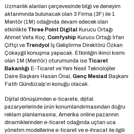
Uzmanlık alanları çerçevesinde bilgi ve deneyim
aktarımında bulunacak olan 3 Firma (3F) ile 1
Mentör (1M) odağında devam edecek olan
etkinlikte
Three Point Digital
Kurucu Ortağı
Ahmet Vefa Koç,
Comfyship
Kurucu Ortağı İrfan
Çiftçi ve
Trendyol
İş Geliştirme Direktörü Özkan
Çokaygil konuşma yapacak. Etkinliğin ikinci kısmı
olan 1M (Mentör) oturumunda ise
Ticaret
Bakanlığı
E-Ticaret ve Yeni Nesil Teknolojiler
Daire Başkanı Hasan Önal,
Genç Mesiad
Başkanı
Fatih Gündüzalp’ın konuğu olacak.
Dijital dönüşümden e-ticarete, dijital
pazaryerlerinde ürün konumlandırmasından doğru
reklam planlamasına, Amerika online pazarının
dinamiklerinden e-ticaret odağında uçtan uca
yönetim modellerine e-ticaret ve e-ihracat ile ilgili