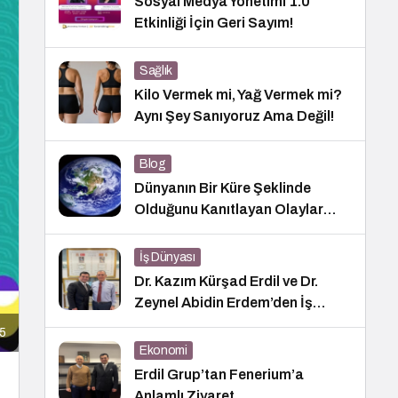
Sosyal Medya Yönetimi 1.0
Etkinliği İçin Geri Sayım!
Sağlık
Kilo Vermek mi, Yağ Vermek mi?
Aynı Şey Sanıyoruz Ama Değil!
Blog
Dünyanın Bir Küre Şeklinde
Olduğunu Kanıtlayan Olaylar
Nedir?
İş Dünyası
Dr. Kazım Kürşad Erdil ve Dr.
Zeynel Abidin Erdem’den İş
Dünyası Buluşması
5
Ekonomi
Erdil Grup’tan Fenerium’a
Anlamlı Ziyaret