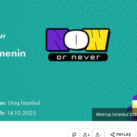
Meetup İstanbul 202
+
-
PAYLAŞ