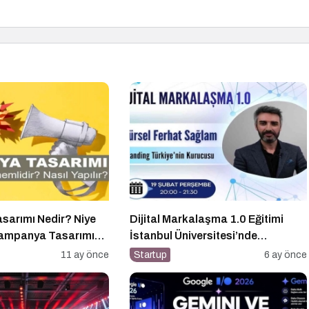
arımı Nedir? Niye
Dijital Markalaşma 1.0 Eğitimi
Kampanya Tasarımı
İstanbul Üniversitesi’nde
Gerçekleşti!
11 ay önce
Startup
6 ay önce