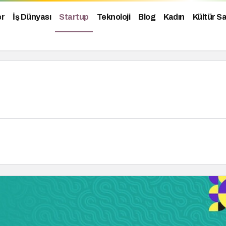
er
İş Dünyası
Startup
Teknoloji
Blog
Kadın
Kültür S