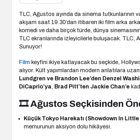
TLC, Ağustos ayında da sinema tutkunlarının v
akşam saat 19.30’dan itibaren iki film arka arka
komedi ve daha birçok türde, dünya sinemasının
TLC ekranlarında izleyicilerle buluşacak. TLC
Sunuyor!
Film
keyfini ikiye katlayacak bu seçkide, Hollywo
alıyor. Kült yapımlardan modern anlatılara uza
Lundgren ve Brandon Lee’den Denzel Wash
DiCaprio’ya
,
Brad Pitt’ten Jackie Chan’e
kada
🎞 Ağustos Seçkisinden Öne
Küçük Tokyo Harekatı (Showdown In Little
memurunun aksiyon dolu hikâyesi.