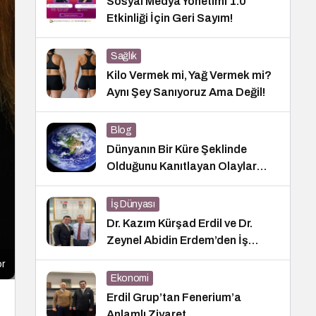
Sosyal Medya Yönetimi 1.0
Etkinliği İçin Geri Sayım!
Sağlık
Kilo Vermek mi, Yağ Vermek mi?
Aynı Şey Sanıyoruz Ama Değil!
Blog
Dünyanın Bir Küre Şeklinde
Olduğunu Kanıtlayan Olaylar
Nedir?
İş Dünyası
Dr. Kazım Kürşad Erdil ve Dr.
Zeynel Abidin Erdem’den İş
Dünyası Buluşması
or
Ekonomi
Erdil Grup’tan Fenerium’a
Anlamlı Ziyaret