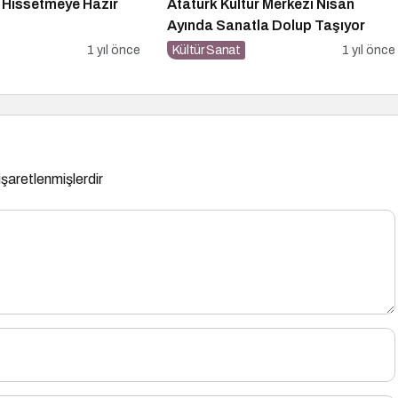
i Hissetmeye Hazır
Atatürk Kültür Merkezi Nisan
Ayında Sanatla Dolup Taşıyor
1 yıl önce
Kültür Sanat
1 yıl önce
 işaretlenmişlerdir