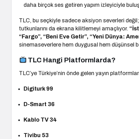
daha birçok ses getiren yapım izleyiciyle bulu
TLC, bu seçkiyle sadece aksiyon severleri değil;
tutkunlarını da ekrana kilitlemeyi amaçlıyor.
“İs
“Fargo”, “Beni Eve Getir”, “Yeni Dünya: Amer
sinemaseverlere hem duygusal hem düşünsel b
TLC Hangi Platformlarda?
TLC’ye Türkiye’nin önde gelen yayın platforml
Digiturk 99
D-Smart 36
Kablo TV 34
Tivibu 53