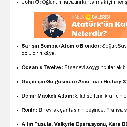
John Q:
Oğlunun hayatını kurtarmak için her 
Sarışın Bomba (Atomic Blonde):
Soğuk Sava
dolu bir hikâye.
Ocean’s Twelve:
Efsanevi soyguncular ekibi
Geçmişin Gölgesinde (American History X
Demir Maskeli Adam:
Silahşörlerin kral için çı
Ronin:
Bir evrak çantasının peşinde, Fransa s
Altın Pusula, Valkyrie Operasyonu, Kara Dü