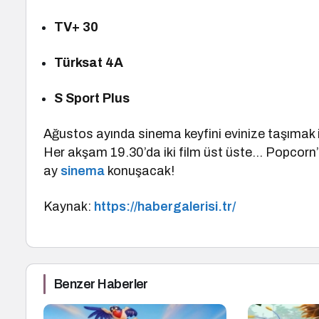
TV+ 30
Türksat 4A
S Sport Plus
Ağustos ayında sinema keyfini evinize taşımak 
Her akşam 19.30’da iki film üst üste… Popcorn’l
ay
sinema
konuşacak!
Kaynak:
https://habergalerisi.tr/
Benzer Haberler