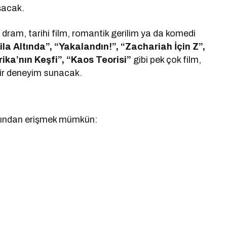
şacak.
 dram, tarihi film, romantik gerilim ya da komedi
tila Altında”, “Yakalandın!”, “Zachariah İçin Z”,
ika’nın Keşfi”, “Kaos Teorisi”
gibi pek çok film,
ir deneyim sunacak.
arından erişmek mümkün: