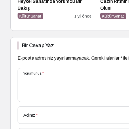
Heykel Sanatında Yorumcu Bir
Cazın Ritmin
Bakış
Olun!
Kültür Sanat
1 yıl önce
Kültür Sanat
Bir Cevap Yaz
E-posta adresiniz yayınlanmayacak.
Gerekli alanlar
*
ile
Yorumunuz
*
Adınız
*